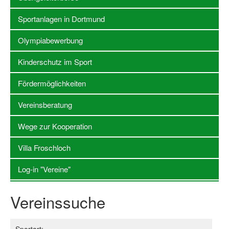
Sportanlagen in Dortmund
Stellenangebote SSB Dortmund
Vereine
Olympiabewerbung
Vereinssuche
Kinderschutz im Sport
Übungsleiterbörse
Fördermöglichkeiten
Sportanlagen in Dortmund
Vereinsberatung
Olympiabewerbung
Wege zur Kooperation
Kinderschutz im Sport
Villa Froschloch
Fördermöglichkeiten
Log-in "Vereine"
Vereinsberatung
Vereinssuche
Wege zur Kooperation
Villa Froschloch