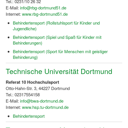
Tel.: 0231/10 26 32
Bewegt zu Hause
E-Mail:
info@rbg-dortmund51.de
Internet:
Bewegt ÄLTER werden in NRW!
www.rbg-dortmund51.de
Behindertensport (Rollstuhlsport für Kinder und
Bewegt GESUND bleiben in NRW!
Jugendliche)
Aktionen zu "Bewegt Älter werden" / "Bewegt gesund bl
Behindertensport (Spiel und Spaß für Kinder mit
Behinderungen)
Bewegungsmodel
Behindertensport (Sport für Menschen mit geistiger
Behinderung)
SSB-Sport
Technische Universität Dortmund
Gymnastik und Entspannung für Frauen
Referat 10 Hochschulsport
Koronarsport
Otto-Hahn-Str. 3, 44227 Dortmund
Seniorensport
Tel.: 02317554158
E-Mail:
info@bwa-dortmund.de
Wassergymnastik / Aqua-Step
Internet:
www.hsp.tu-dortmund.de
Behindertensport
Reha-Sportangebote in NRW suchen
Sportjugend