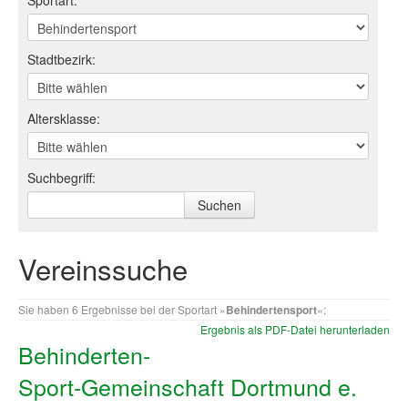
Sportart:
Log-in "Vereine"
Stadtbezirk:
Qualifizierung
SSB Qualifizierungen
Altersklasse:
Übersicht Qualifizierungswege
Qualifizierung im Vereinsmanagement
Suchbegriff:
Fachtag Bildung braucht Bewegung
Erste-Hilfe-Ausbildung
Vereinssuche
Anmeldeformular / Anmeldebedingungen
Sie haben 6 Ergebnisse bei der Sportart »
Behindertensport
«:
Bezuschussung Qualifizierung für Dortmunder Sportver
Ergebnis als PDF-Datei herunterladen
Behinderten-
Projekte
Sport-Gemeinschaft Dortmund e.
Open Sports Day