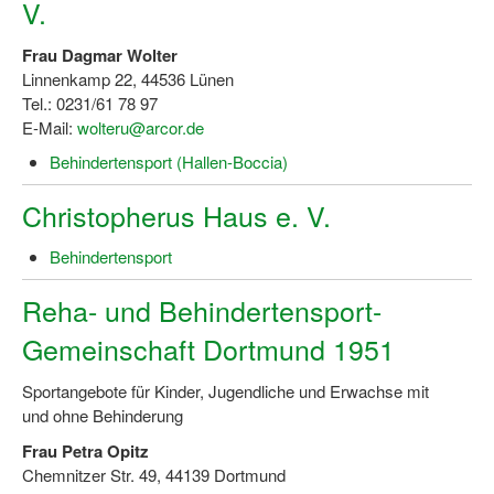
V.
Dortmund lernt Schwimmen
Frau Dagmar Wolter
Mädchen in Mannschaftssportarten
Linnenkamp 22, 44536 Lünen
Tel.: 0231/61 78 97
Bewegungszwerge
E-Mail:
wolteru@arcor.de
Bewegungskindergarten
Behindertensport (Hallen-Boccia)
Mini-Sportabzeichen
Christopherus Haus e. V.
Sportgutschein 4.0
Behindertensport
SportartCheck
Reha- und Behindertensport-
Sport im Ganztag
Gemeinschaft Dortmund 1951
Sport vor Ort
Sportangebote für Kinder, Jugendliche und Erwachse mit
und ohne Behinderung
Integration durch Sport
Frau Petra Opitz
NRW bewegt seine KINDER!
Chemnitzer Str. 49, 44139 Dortmund