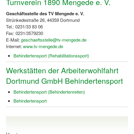
Turnverein 1890 Mengede e. V.
Wir über uns "Leitbild"
Geschäftsstelle des TV Mengede e. V.
Strünkedestraße 26, 44359 Dortmund
Vorstand Sportjugend
Tel.: 0231/33 83 06
Fax: 0231/3579230
Vereinsentwicklung – Zeig dein Profil
E-Mail:
geschaeftsstelle@tv-mengede.de
Internet:
www.tv-mengede.de
Ferienfreizeiten
Behindertensport (Rehabilitationssport)
Sporthelferforum
Werkstätten der Arbeiterwohlfahrt
Kinder- und Jugendqualifizierung
Dortmund GmbH Behindertensport
Kinderschutz im Sport
Behindertensport (Behindertenreiten)
Behindertensport