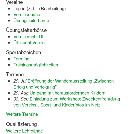
Vereine
Bewegt zu Hause
Log-in (zzt. in Bearbeitung)
Vereinssuche
Bewegt ÄLTER werden in NRW!
Übungsleiterbörse
Bewegt GESUND bleiben in NRW!
Übungsleiterbörse
Verein sucht ÜL
Aktionen zu "Bewegt Älter werden" / "Bewegt gesund bl
ÜL sucht Verein
Bewegungsmodel
Sportabzeichen
Termine
SSB-Sport
Trainingsmöglichkeiten
Termine
Gymnastik und Entspannung für Frauen
29. Jul
Eröffnung der Wanderausstellung „Zwischen
Koronarsport
Erfolg und Verfolgung"
29. Aug
Umgang mit herausfordernden Kindern
Seniorensport
03. Sep
Einladung zum Workshop: Zweckentfremdung
von Vereins-, Sport- und Kinderfotos im Netz
Wassergymnastik / Aqua-Step
Weitere Termine
Reha-Sportangebote in NRW suchen
Qualifizierung
Weitere Lehrgänge
Sportjugend