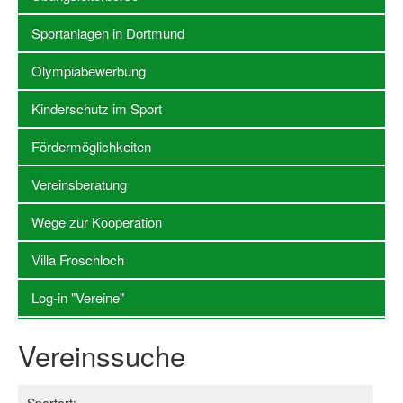
Sportanlagen in Dortmund
Stellenangebote SSB Dortmund
Vereine
Olympiabewerbung
Vereinssuche
Kinderschutz im Sport
Übungsleiterbörse
Fördermöglichkeiten
Sportanlagen in Dortmund
Vereinsberatung
Olympiabewerbung
Wege zur Kooperation
Kinderschutz im Sport
Villa Froschloch
Fördermöglichkeiten
Log-in "Vereine"
Vereinsberatung
Vereinssuche
Wege zur Kooperation
Villa Froschloch