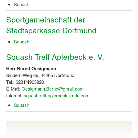
Squash
Dortmund lernt Schwimmen
Sportgemeinschaft der
Mädchen in Mannschaftssportarten
Stadtsparkasse Dortmund
Bewegungszwerge
Squash
Bewegungskindergarten
Squash Treff Aplerbeck e. V.
Mini-Sportabzeichen
Sportgutschein 4.0
Herr Bernd Oesigmann
Sindern Weg 66, 44265 Dortmund
SportartCheck
Tel.: 0231/4963820
E-Mail:
Oesigmann.Bernd@gmail.com
Sport im Ganztag
Internet:
squashtreff-aplerbeck.jimdo.com
Sport vor Ort
Squash
Integration durch Sport
NRW bewegt seine KINDER!