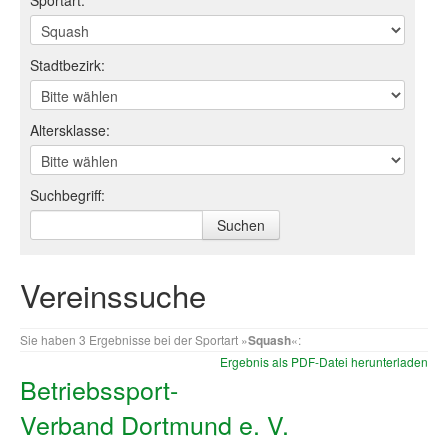
Sportart:
Log-in "Vereine"
Stadtbezirk:
Qualifizierung
SSB Qualifizierungen
Altersklasse:
Übersicht Qualifizierungswege
Qualifizierung im Vereinsmanagement
Suchbegriff:
Fachtag Bildung braucht Bewegung
Erste-Hilfe-Ausbildung
Vereinssuche
Anmeldeformular / Anmeldebedingungen
Sie haben 3 Ergebnisse bei der Sportart »
Squash
«:
Bezuschussung Qualifizierung für Dortmunder Sportver
Ergebnis als PDF-Datei herunterladen
Betriebssport-
Projekte
Verband Dortmund e. V.
Open Sports Day