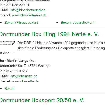
Tel.: 0231/88 200 91
E-Mail:
info@bkv-dortmund.de
Internet:
www.bkv-dortmund.de
Boxen (Fitnessboxen)
Boxen (Jugendboxen)
Dortmunder Box Ring 1994 Nette e. V.
Der DBR-94 Nette e.V wurde 1994 gegründet und ist ein r
sich für die Förderung des Boxsports engagiert. Grundlage
ist eine …
Herr Martin Langanke
Dortmunder Str. 7, 45731 Waltrop
Tel.: 0172-2712517
E-Mail:
info@dbr-nette.de
Internet:
www.dbr-nette.de
Boxen
Dortmunder Boxsport 20/50 e. V.