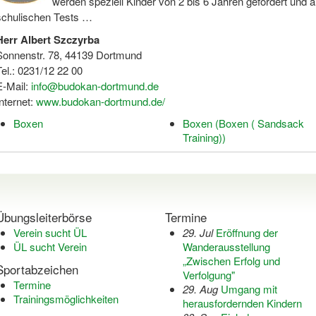
werden speziell Kinder von 2 bis 6 Jahren gefördert und 
schulischen Tests …
Herr Albert Szczyrba
Sonnenstr. 78, 44139 Dortmund
Tel.: 0231/12 22 00
E-Mail:
info@budokan-dortmund.de
Internet:
www.budokan-dortmund.de/
Boxen
Boxen (Boxen ( Sandsack
Training))
Übungsleiterbörse
Termine
Verein sucht ÜL
29. Jul
Eröffnung der
ÜL sucht Verein
Wanderausstellung
„Zwischen Erfolg und
Sportabzeichen
Verfolgung"
Termine
29. Aug
Umgang mit
Trainingsmöglichkeiten
herausfordernden Kindern