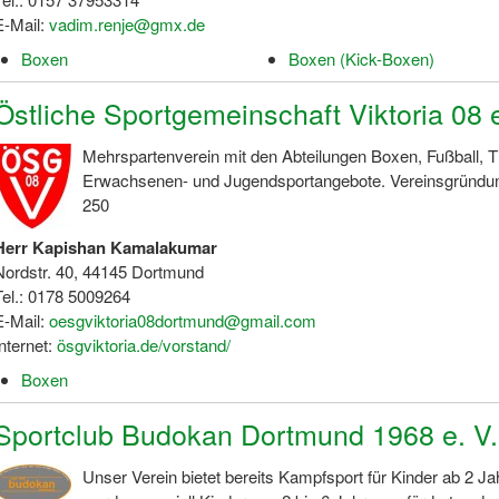
E-Mail:
vadim.renje@gmx.de
Boxen
Boxen (Kick-Boxen)
Östliche Sportgemeinschaft Viktoria 08 
Mehrspartenverein mit den Abteilungen Boxen, Fußball, 
Erwachsenen- und Jugendsportangebote. Vereinsgründung 
250
Herr Kapishan Kamalakumar
Nordstr. 40, 44145 Dortmund
Tel.: 0178 5009264
E-Mail:
oesgviktoria08dortmund@gmail.com
Internet:
ösgviktoria.de/vorstand/
Boxen
Sportclub Budokan Dortmund 1968 e. V.
Unser Verein bietet bereits Kampfsport für Kinder ab 2 Ja