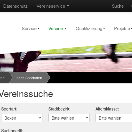
Datenschutz
Vereinsservice
Suche
Service
Vereine
Qualifizierung
Projekte
che
nach Sportarten
Vereinssuche
Sportart:
Stadtbezirk:
Altersklasse:
Suchbegriff: