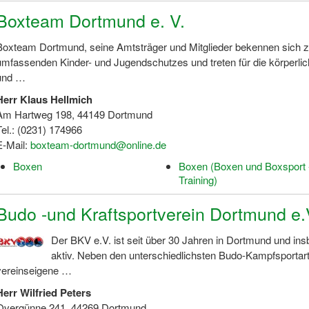
Boxteam Dortmund e. V.
Boxteam Dortmund, seine Amtsträger und Mitglieder bekennen sich 
umfassenden Kinder- und Jugendschutzes und treten für die körperlic
und …
Herr Klaus Hellmich
Am Hartweg 198, 44149 Dortmund
Tel.: (0231) 174966
E-Mail:
boxteam-dortmund@online.de
Boxen
Boxen (Boxen und Boxsport 
Training)
Budo -und Kraftsportverein Dortmund e.
Der BKV e.V. ist seit über 30 Jahren in Dortmund und i
aktiv. Neben den unterschiedlichsten Budo-Kampfsportarte
vereinseigene …
Herr Wilfried Peters
Overgünne 241, 44269 Dortmund