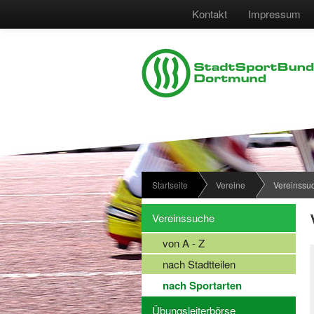
Kontakt
Impressum
Startseite
Vereine
Vereinssu
Vereinssuche
von A - Z
nach Stadtteilen
nach Sportarten
Übungsleiterbörse