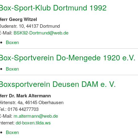
Box-Sport-Klub Dortmund 1992
Herr Georg Witzel
Dudenstr. 10, 44137 Dortmund
E-Mail:
BSK92-Dortmund@web.de
Boxen
Box-Sportverein Do-Mengede 1920 e.V.
Boxen
Boxsportverein Deusen DAM e. V.
Herr Dr. Mark Altermann
Hirtenstr. 4a, 46145 Oberhausen
Tel.: 0176 44277703
E-Mail:
m.altermann@web.de
Internet:
dd-boxen.tilda.ws
Boxen