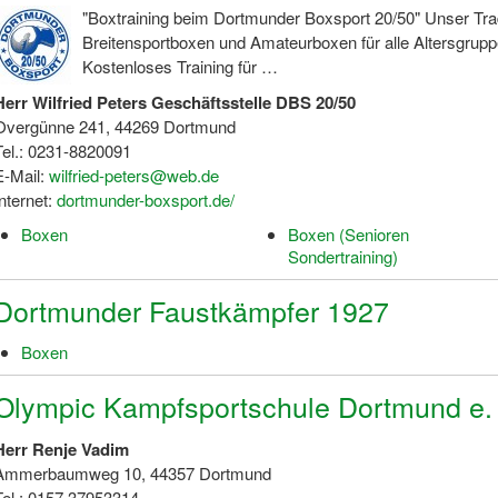
"Boxtraining beim Dortmunder Boxsport 20/50" Unser Tradi
Breitensportboxen und Amateurboxen für alle Altersgrupp
Kostenloses Training für …
Herr Wilfried Peters Geschäftsstelle DBS 20/50
Overgünne 241, 44269 Dortmund
Tel.: 0231-8820091
E-Mail:
wilfried-peters@web.de
Internet:
dortmunder-boxsport.de/
Boxen
Boxen (Senioren
Sondertraining)
Dortmunder Faustkämpfer 1927
Boxen
Olympic Kampfsportschule Dortmund e. 
Herr Renje Vadim
Ammerbaumweg 10, 44357 Dortmund
Tel.: 0157 37953314