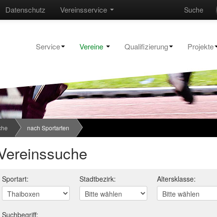
Datenschutz
Vereinsservice
Suche
Service
Vereine
Qualifizierung
Projekte
che
nach Sportarten
Vereinssuche
Sportart:
Stadtbezirk:
Altersklasse:
Suchbegriff: