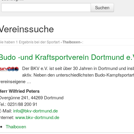
Vereinssuche
ie haben 1 Ergebnis bei der Sportart »
Thaiboxen
«:
Budo -und Kraftsportverein Dortmund e.
Der BKV e.V. ist seit über 30 Jahren in Dortmund und i
aktiv. Neben den unterschiedlichsten Budo-Kampfsportarte
vereinseigene …
Herr Wilfried Peters
Overgünne 241, 44269 Dortmund
Tel.: 0231/88 200 91
E-Mail:
info@bkv-dortmund.de
Internet:
www.bkv-dortmund.de
Thaiboxen