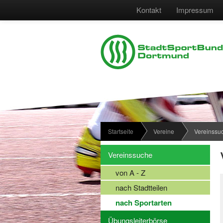
Kontakt
Impressum
Startseite
Vereine
Vereinssu
Vereinssuche
von A - Z
nach Stadtteilen
nach Sportarten
Übungsleiterbörse