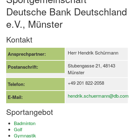
Deutsche Bank Deutschland
Log-in "Vereine"
e.V., Münster
Qualifizierung
SSB Qualifizierungen
Kontakt
Übersicht Qualifizierungswege
Herr Hendrik Schürmann
Ansprechpartner:
Qualifizierung im Vereinsmanagement
Stubengasse 21, 48143
Postanschrift:
Fachtag Bildung braucht Bewegung
Münster
Erste-Hilfe-Ausbildung
+49 201 822-2058
Telefon:
Anmeldeformular / Anmeldebedingungen
hendrik.schuermann@db.com
E-Mail:
Bezuschussung Qualifizierung für Dortmunder Sportver
Sportangebot
Projekte
Badminton
Golf
Open Sports Day
Gymnastik