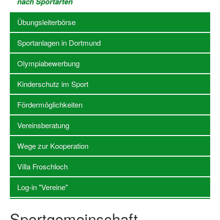
nach Sportarten
Stellenangebote SSB Dortmund
Übungsleiterbörse
Vereine
Sportanlagen in Dortmund
Vereinssuche
Olympiabewerbung
Übungsleiterbörse
Kinderschutz im Sport
Sportanlagen in Dortmund
Fördermöglichkeiten
Olympiabewerbung
Vereinsberatung
Kinderschutz im Sport
Wege zur Kooperation
Fördermöglichkeiten
Villa Froschloch
Vereinsberatung
Log-in "Vereine"
Wege zur Kooperation
Sportgemeinschaft
Villa Froschloch