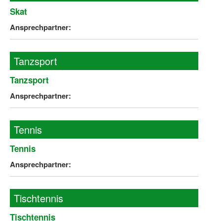
Skat
Wir über uns "Leitbild"
Ansprechpartner:
Vorstand Sportjugend
Vereinsentwicklung – Zeig dein Profil
Tanzsport
Ferienfreizeiten
Tanzsport
Ansprechpartner:
Sporthelferforum
Kinder- und Jugendqualifizierung
Tennis
Kinderschutz im Sport
Tennis
Ansprechpartner:
Tischtennis
Tischtennis