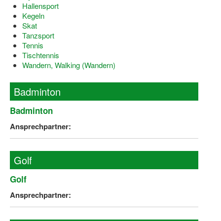
Hallensport
Dortmund lernt Schwimmen
Kegeln
Skat
Mädchen in Mannschaftssportarten
Tanzsport
Tennis
Bewegungszwerge
Tischtennis
Wandern, Walking (Wandern)
Bewegungskindergarten
Mini-Sportabzeichen
Badminton
Sportgutschein 4.0
Badminton
Ansprechpartner:
SportartCheck
Sport im Ganztag
Golf
Sport vor Ort
Golf
Integration durch Sport
Ansprechpartner:
NRW bewegt seine KINDER!