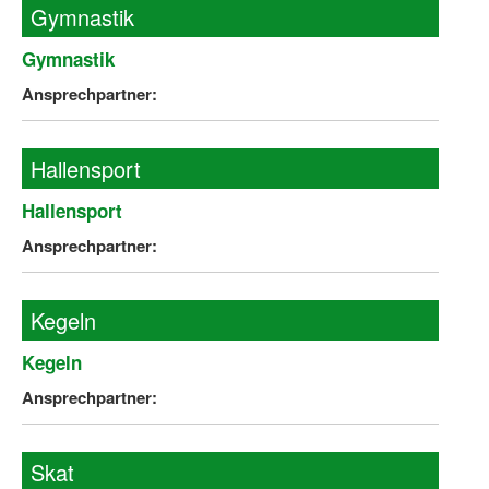
Bewegt zu Hause
Gymnastik
Bewegt ÄLTER werden in NRW!
Gymnastik
Ansprechpartner:
Bewegt GESUND bleiben in NRW!
Aktionen zu "Bewegt Älter werden" / "Bewegt gesund bl
Hallensport
Bewegungsmodel
Hallensport
SSB-Sport
Ansprechpartner:
Gymnastik und Entspannung für Frauen
Koronarsport
Kegeln
Seniorensport
Kegeln
Ansprechpartner:
Wassergymnastik / Aqua-Step
Reha-Sportangebote in NRW suchen
Skat
Sportjugend