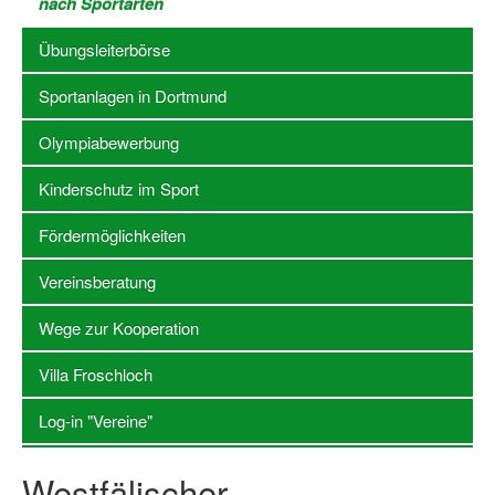
nach Sportarten
Stellenangebote SSB Dortmund
Übungsleiterbörse
Vereine
Sportanlagen in Dortmund
Vereinssuche
Olympiabewerbung
Übungsleiterbörse
Kinderschutz im Sport
Sportanlagen in Dortmund
Fördermöglichkeiten
Olympiabewerbung
Vereinsberatung
Kinderschutz im Sport
Wege zur Kooperation
Fördermöglichkeiten
Villa Froschloch
Vereinsberatung
Log-in "Vereine"
Wege zur Kooperation
Westfälischer
Villa Froschloch