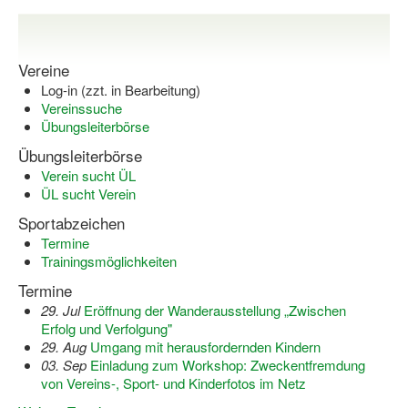
Dortmund lernt Schwimmen
Mädchen in Mannschaftssportarten
Vereine
Bewegungszwerge
Log-in (zzt. in Bearbeitung)
Vereinssuche
Bewegungskindergarten
Übungsleiterbörse
Übungsleiterbörse
Mini-Sportabzeichen
Verein sucht ÜL
ÜL sucht Verein
Sportgutschein 4.0
Sportabzeichen
SportartCheck
Termine
Trainingsmöglichkeiten
Sport im Ganztag
Termine
Sport vor Ort
29. Jul
Eröffnung der Wanderausstellung „Zwischen
Erfolg und Verfolgung"
Integration durch Sport
29. Aug
Umgang mit herausfordernden Kindern
03. Sep
Einladung zum Workshop: Zweckentfremdung
NRW bewegt seine KINDER!
von Vereins-, Sport- und Kinderfotos im Netz