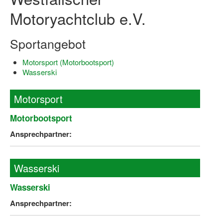
Motoryachtclub e.V.
Log-in "Vereine"
Qualifizierung
Sportangebot
SSB Qualifizierungen
Motorsport (Motorbootsport)
Wasserski
Übersicht Qualifizierungswege
Qualifizierung im Vereinsmanagement
Motorsport
Fachtag Bildung braucht Bewegung
Motorbootsport
Erste-Hilfe-Ausbildung
Ansprechpartner:
Anmeldeformular / Anmeldebedingungen
Wasserski
Bezuschussung Qualifizierung für Dortmunder Sportver
Wasserski
Projekte
Ansprechpartner:
Open Sports Day