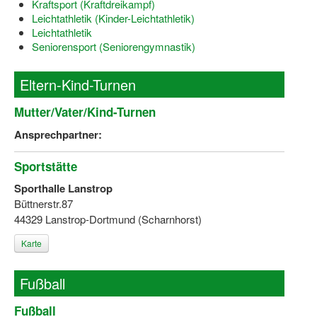
Kraftsport (Kraftdreikampf)
Dortmund lernt Schwimmen
Leichtathletik (Kinder-Leichtathletik)
Leichtathletik
Mädchen in Mannschaftssportarten
Seniorensport (Seniorengymnastik)
Bewegungszwerge
Eltern-Kind-Turnen
Bewegungskindergarten
Mutter/Vater/Kind-Turnen
Mini-Sportabzeichen
Ansprechpartner:
Sportgutschein 4.0
Sportstätte
SportartCheck
Sporthalle Lanstrop
Büttnerstr.87
Sport im Ganztag
44329 Lanstrop-Dortmund (Scharnhorst)
Sport vor Ort
Karte
Integration durch Sport
Fußball
NRW bewegt seine KINDER!
Fußball