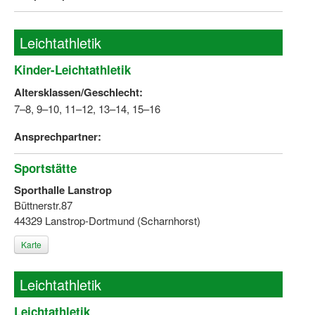
Wir über uns "Leitbild"
Leichtathletik
Vorstand Sportjugend
Kinder-Leichtathletik
Vereinsentwicklung – Zeig dein Profil
Altersklassen/Geschlecht:
7–8, 9–10, 11–12, 13–14, 15–16
Ferienfreizeiten
Ansprechpartner:
Sporthelferforum
Kinder- und Jugendqualifizierung
Sportstätte
Sporthalle Lanstrop
Kinderschutz im Sport
Büttnerstr.87
44329 Lanstrop-Dortmund (Scharnhorst)
Karte
Leichtathletik
Leichtathletik