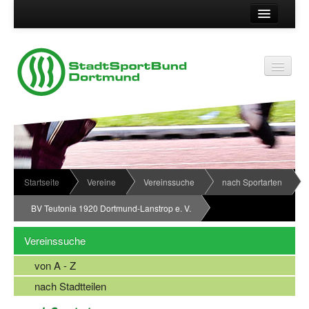
Suche
Kontakt
Vereinsservice
Vereinsservice
Impressum
Service
Datenschutz
Wir über uns
Vereinskennziffer
Organisationsstruktur
Startseite
Vereine
Vereinssuche
nach Sportarten
Passwort
News
BV Teutonia 1920 Dortmund-Lanstrop e. V.
Termine
Vereinssuche
Sportabzeichen
von A - Z
Downloadbereich
nach Stadtteilen
Newsletter Anmeldung