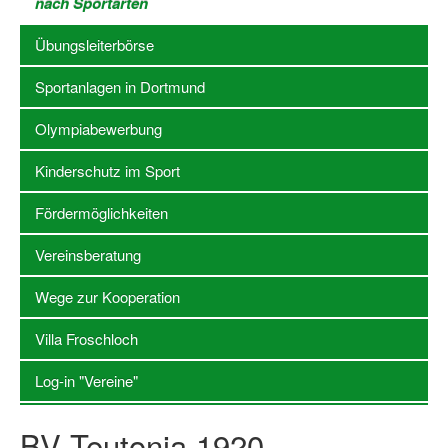
nach Sportarten
Stellenangebote SSB Dortmund
Übungsleiterbörse
Vereine
Sportanlagen in Dortmund
Vereinssuche
Olympiabewerbung
Übungsleiterbörse
Kinderschutz im Sport
Sportanlagen in Dortmund
Fördermöglichkeiten
Olympiabewerbung
Vereinsberatung
Kinderschutz im Sport
Wege zur Kooperation
Fördermöglichkeiten
Villa Froschloch
Vereinsberatung
Log-in "Vereine"
Wege zur Kooperation
BV Teutonia 1920
Villa Froschloch