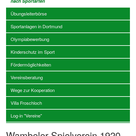
nach Sportarten
Stellenangebote SSB Dortmund
Übungsleiterbörse
Vereine
Sportanlagen in Dortmund
Vereinssuche
Olympiabewerbung
Übungsleiterbörse
Kinderschutz im Sport
Sportanlagen in Dortmund
Fördermöglichkeiten
Olympiabewerbung
Vereinsberatung
Kinderschutz im Sport
Wege zur Kooperation
Fördermöglichkeiten
Villa Froschloch
Vereinsberatung
Log-in "Vereine"
Wege zur Kooperation
Wambeler Spielverein 1920
Villa Froschloch