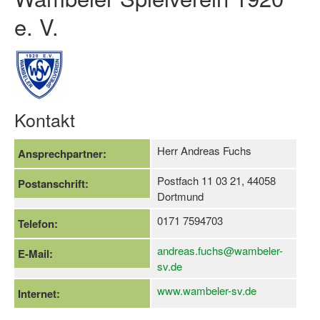
e. V.
Log-in "Vereine"
Qualifizierung
SSB Qualifizierungen
Übersicht Qualifizierungswege
Kontakt
Qualifizierung im Vereinsmanagement
Herr Andreas Fuchs
Ansprechpartner:
Fachtag Bildung braucht Bewegung
Postfach 11 03 21, 44058
Postanschrift:
Erste-Hilfe-Ausbildung
Dortmund
Anmeldeformular / Anmeldebedingungen
0171 7594703
Telefon:
Bezuschussung Qualifizierung für Dortmunder Sportver
andreas.fuchs@wambeler-
E-Mail:
sv.de
Projekte
www.wambeler-sv.de
Internet:
Open Sports Day