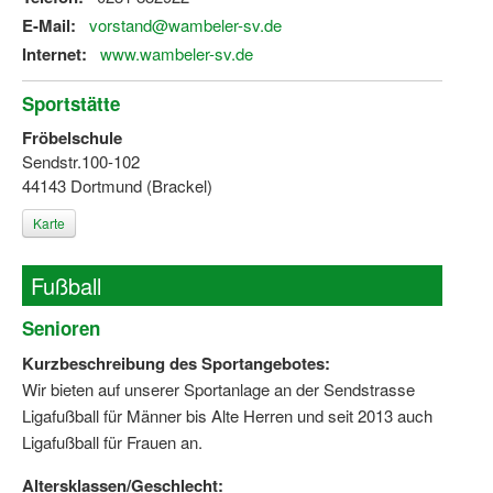
Bewegt zu Hause
E-Mail:
vorstand@wambeler-sv.de
Internet:
Bewegt ÄLTER werden in NRW!
www.wambeler-sv.de
Bewegt GESUND bleiben in NRW!
Sportstätte
Fröbelschule
Aktionen zu "Bewegt Älter werden" / "Bewegt gesund bl
Sendstr.100-102
44143 Dortmund (Brackel)
Bewegungsmodel
Karte
SSB-Sport
Gymnastik und Entspannung für Frauen
Fußball
Koronarsport
Senioren
Seniorensport
Kurzbeschreibung des Sportangebotes:
Wir bieten auf unserer Sportanlage an der Sendstrasse
Wassergymnastik / Aqua-Step
Ligafußball für Männer bis Alte Herren und seit 2013 auch
Ligafußball für Frauen an.
Reha-Sportangebote in NRW suchen
Altersklassen/Geschlecht:
Sportjugend