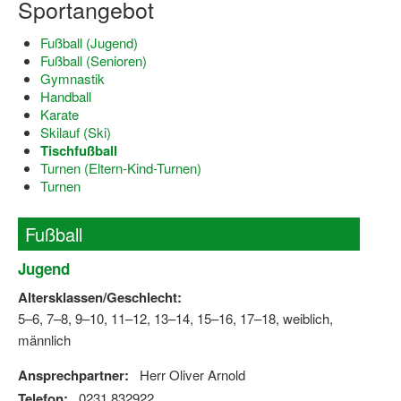
Sportangebot
Dortmund lernt Schwimmen
Fußball (Jugend)
Mädchen in Mannschaftssportarten
Fußball (Senioren)
Gymnastik
Bewegungszwerge
Handball
Karate
Bewegungskindergarten
Skilauf (Ski)
Tischfußball
Mini-Sportabzeichen
Turnen (Eltern-Kind-Turnen)
Turnen
Sportgutschein 4.0
SportartCheck
Fußball
Sport im Ganztag
Jugend
Altersklassen/Geschlecht:
Sport vor Ort
5–6, 7–8, 9–10, 11–12, 13–14, 15–16, 17–18, weiblich,
Integration durch Sport
männlich
NRW bewegt seine KINDER!
Ansprechpartner:
Herr Oliver Arnold
Telefon:
0231 832922