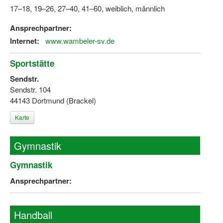
17–18, 19–26, 27–40, 41–60, weiblich, männlich
Wir über uns "Leitbild"
Ansprechpartner:
Vorstand Sportjugend
Internet:
www.wambeler-sv.de
Vereinsentwicklung – Zeig dein Profil
Sportstätte
Ferienfreizeiten
Sendstr.
Sendstr. 104
Sporthelferforum
44143 Dortmund (Brackel)
Kinder- und Jugendqualifizierung
Karte
Kinderschutz im Sport
Gymnastik
Gymnastik
Ansprechpartner:
Handball