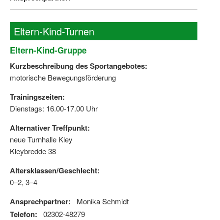
Wir über uns "Leitbild"
Eltern-Kind-Turnen
Vorstand Sportjugend
Eltern-Kind-Gruppe
Vereinsentwicklung – Zeig dein Profil
Kurzbeschreibung des Sportangebotes:
Ferienfreizeiten
motorische Bewegungsförderung
Trainingszeiten:
Sporthelferforum
Dienstags: 16.00-17.00 Uhr
Kinder- und Jugendqualifizierung
Alternativer Treffpunkt:
Kinderschutz im Sport
neue Turnhalle Kley
Kleybredde 38
Altersklassen/Geschlecht:
0–2, 3–4
Ansprechpartner:
Monika Schmidt
Telefon:
02302-48279