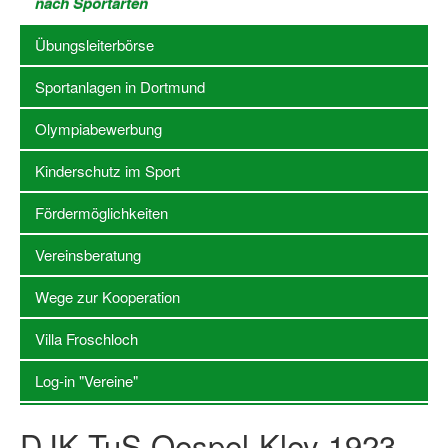
nach Sportarten
Stellenangebote SSB Dortmund
Übungsleiterbörse
Vereine
Sportanlagen in Dortmund
Vereinssuche
Olympiabewerbung
Übungsleiterbörse
Kinderschutz im Sport
Sportanlagen in Dortmund
Fördermöglichkeiten
Olympiabewerbung
Vereinsberatung
Kinderschutz im Sport
Wege zur Kooperation
Fördermöglichkeiten
Villa Froschloch
Vereinsberatung
Log-in "Vereine"
Wege zur Kooperation
DJK TuS Oespel-Kley 1923
Villa Froschloch