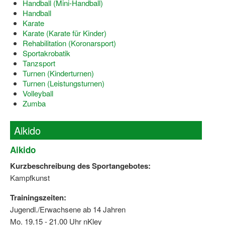
Handball (Mini-Handball)
Dortmund lernt Schwimmen
Handball
Karate
Mädchen in Mannschaftssportarten
Karate (Karate für Kinder)
Rehabilitation (Koronarsport)
Bewegungszwerge
Sportakrobatik
Tanzsport
Bewegungskindergarten
Turnen (Kinderturnen)
Turnen (Leistungsturnen)
Mini-Sportabzeichen
Volleyball
Zumba
Sportgutschein 4.0
Aikido
SportartCheck
Aikido
Sport im Ganztag
Kurzbeschreibung des Sportangebotes:
Sport vor Ort
Kampfkunst
Integration durch Sport
Trainingszeiten:
Jugendl./Erwachsene ab 14 Jahren
NRW bewegt seine KINDER!
Mo. 19.15 - 21.00 Uhr nKley