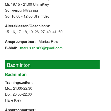
Bewegt zu Hause
Mi. 19.15 - 21.00 Uhr nKley
Schwerpunkttraining
Bewegt ÄLTER werden in NRW!
So. 10.00 - 12.00 Uhr nKley
Bewegt GESUND bleiben in NRW!
Altersklassen/Geschlecht:
15–16, 17–18, 19–26, 27–40, 41–60
Aktionen zu "Bewegt Älter werden" / "Bewegt gesund bl
Ansprechpartner:
Marius Reis
Bewegungsmodel
E-Mail:
marius.reis82@gmail.com
SSB-Sport
Gymnastik und Entspannung für Frauen
Badminton
Koronarsport
Badminton
Seniorensport
Trainingszeiten:
Mo., 21.00-22.30
Wassergymnastik / Aqua-Step
Do., 20.00-22.00
Halle Kley
Reha-Sportangebote in NRW suchen
Ansprechpartner:
Sportjugend