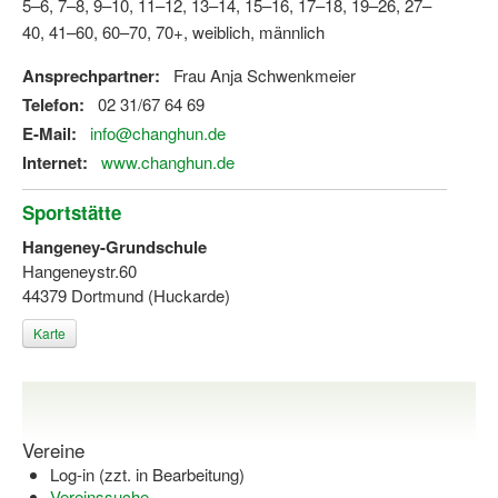
5–6, 7–8, 9–10, 11–12, 13–14, 15–16, 17–18, 19–26, 27–
Bewegt zu Hause
40, 41–60, 60–70, 70+, weiblich, männlich
Bewegt ÄLTER werden in NRW!
Ansprechpartner:
Frau Anja Schwenkmeier
Bewegt GESUND bleiben in NRW!
Telefon:
02 31/67 64 69
E-Mail:
info@changhun.de
Aktionen zu "Bewegt Älter werden" / "Bewegt gesund bl
Internet:
www.changhun.de
Bewegungsmodel
Sportstätte
SSB-Sport
Hangeney-Grundschule
Hangeneystr.60
Gymnastik und Entspannung für Frauen
44379 Dortmund (Huckarde)
Koronarsport
Karte
Seniorensport
Wassergymnastik / Aqua-Step
Vereine
Reha-Sportangebote in NRW suchen
Log-in (zzt. in Bearbeitung)
Sportjugend
Vereinssuche