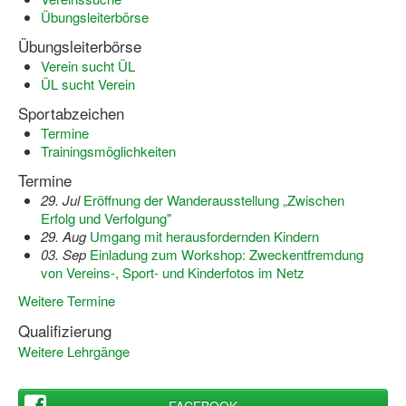
Übungsleiterbörse
Wir über uns "Leitbild"
Übungsleiterbörse
Verein sucht ÜL
Vorstand Sportjugend
ÜL sucht Verein
Vereinsentwicklung – Zeig dein Profil
Sportabzeichen
Termine
Ferienfreizeiten
Trainingsmöglichkeiten
Sporthelferforum
Termine
29. Jul
Eröffnung der Wanderausstellung „Zwischen
Kinder- und Jugendqualifizierung
Erfolg und Verfolgung"
29. Aug
Umgang mit herausfordernden Kindern
Kinderschutz im Sport
03. Sep
Einladung zum Workshop: Zweckentfremdung
von Vereins-, Sport- und Kinderfotos im Netz
Weitere Termine
Qualifizierung
Weitere Lehrgänge