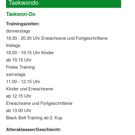
Taekwondo
Dortmund lernt Schwimmen
Taekwon-Do
Mädchen in Mannschaftssportarten
Trainingszeiten:
Bewegungszwerge
donnerstags
18.30 - 20.30 Uhr Erwachsene und Fortgeschrittene
Bewegungskindergarten
freitags
18.00 - 19.15 Uhr Kinder
Mini-Sportabzeichen
ab 19.15 Uhr
Sportgutschein 4.0
Freies Training
samstags
SportartCheck
11.00 - 12.15 Uhr
Kinder und Erwachsene
Sport im Ganztag
ab 12.15 Uhr
Sport vor Ort
Erwachsene und Fortgeschrittene
ab 13.00 Uhr
Integration durch Sport
Black Belt-Training ab 2. Kup
NRW bewegt seine KINDER!
Altersklassen/Geschlecht: