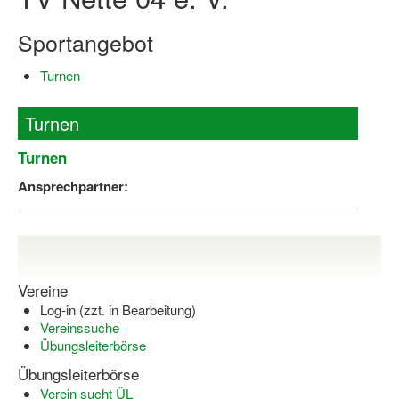
Log-in "Vereine"
Sportangebot
Qualifizierung
Turnen
SSB Qualifizierungen
Turnen
Übersicht Qualifizierungswege
Turnen
Qualifizierung im Vereinsmanagement
Ansprechpartner:
Fachtag Bildung braucht Bewegung
Erste-Hilfe-Ausbildung
Anmeldeformular / Anmeldebedingungen
Vereine
Bezuschussung Qualifizierung für Dortmunder Sportver
Log-in (zzt. in Bearbeitung)
Vereinssuche
Projekte
Übungsleiterbörse
Übungsleiterbörse
Open Sports Day
Verein sucht ÜL