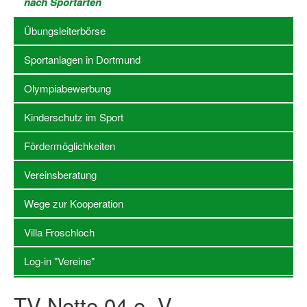
nach Sportarten
Stellenangebote SSB Dortmund
Übungsleiterbörse
Vereine
Sportanlagen in Dortmund
Vereinssuche
Olympiabewerbung
Übungsleiterbörse
Kinderschutz im Sport
Sportanlagen in Dortmund
Fördermöglichkeiten
Olympiabewerbung
Vereinsberatung
Kinderschutz im Sport
Wege zur Kooperation
Fördermöglichkeiten
Villa Froschloch
Vereinsberatung
Log-in "Vereine"
Wege zur Kooperation
TV Nette 04 e. V.
Villa Froschloch