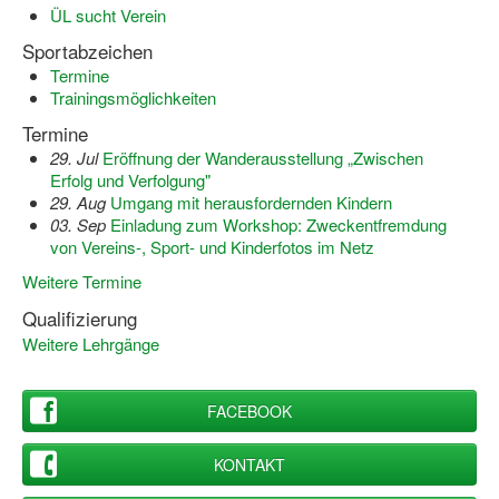
ÜL sucht Verein
Dortmund lernt Schwimmen
Sportabzeichen
Mädchen in Mannschaftssportarten
Termine
Trainingsmöglichkeiten
Bewegungszwerge
Termine
Bewegungskindergarten
29. Jul
Eröffnung der Wanderausstellung „Zwischen
Erfolg und Verfolgung"
Mini-Sportabzeichen
29. Aug
Umgang mit herausfordernden Kindern
03. Sep
Einladung zum Workshop: Zweckentfremdung
Sportgutschein 4.0
von Vereins-, Sport- und Kinderfotos im Netz
Weitere Termine
SportartCheck
Qualifizierung
Sport im Ganztag
Weitere Lehrgänge
Sport vor Ort
FACEBOOK
Integration durch Sport
NRW bewegt seine KINDER!
KONTAKT