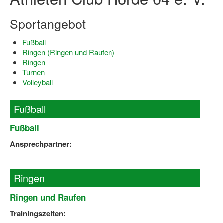
Log-in "Vereine"
Sportangebot
Qualifizierung
Fußball
Ringen (Ringen und Raufen)
SSB Qualifizierungen
Ringen
Turnen
Übersicht Qualifizierungswege
Volleyball
Qualifizierung im Vereinsmanagement
Fußball
Fachtag Bildung braucht Bewegung
Fußball
Erste-Hilfe-Ausbildung
Ansprechpartner:
Anmeldeformular / Anmeldebedingungen
Bezuschussung Qualifizierung für Dortmunder Sportver
Ringen
Projekte
Ringen und Raufen
Open Sports Day
Trainingszeiten: