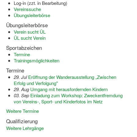
Log-in (zzt. in Bearbeitung)
Vereinssuche
Wir über uns "Leitbild"
Übungsleiterbörse
Vorstand Sportjugend
Übungsleiterbörse
Verein sucht ÜL
Vereinsentwicklung – Zeig dein Profil
ÜL sucht Verein
Sportabzeichen
Ferienfreizeiten
Termine
Sporthelferforum
Trainingsmöglichkeiten
Termine
Kinder- und Jugendqualifizierung
29. Jul
Eröffnung der Wanderausstellung „Zwischen
Erfolg und Verfolgung"
Kinderschutz im Sport
29. Aug
Umgang mit herausfordernden Kindern
03. Sep
Einladung zum Workshop: Zweckentfremdung
von Vereins-, Sport- und Kinderfotos im Netz
Weitere Termine
Qualifizierung
Weitere Lehrgänge