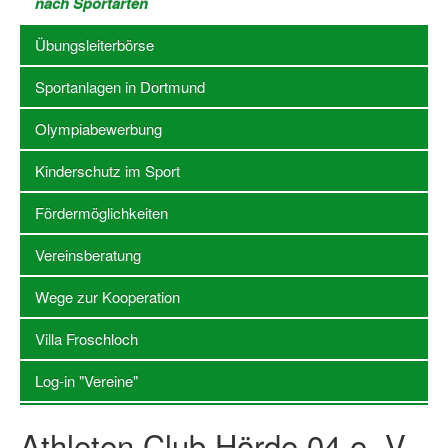
nach Sportarten
Stellenangebote SSB Dortmund
Übungsleiterbörse
Vereine
Sportanlagen in Dortmund
Vereinssuche
Olympiabewerbung
Übungsleiterbörse
Kinderschutz im Sport
Sportanlagen in Dortmund
Fördermöglichkeiten
Olympiabewerbung
Vereinsberatung
Kinderschutz im Sport
Wege zur Kooperation
Fördermöglichkeiten
Villa Froschloch
Vereinsberatung
Log-in "Vereine"
Wege zur Kooperation
Athleten Club Hörde 04 e. V.
Villa Froschloch