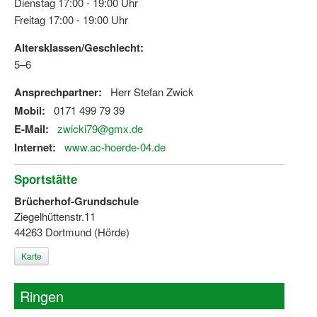
Dienstag 17:00 - 19:00 Uhr
Dortmund lernt Schwimmen
Freitag 17:00 - 19:00 Uhr
Mädchen in Mannschaftssportarten
Altersklassen/Geschlecht:
5–6
Bewegungszwerge
Ansprechpartner:
Herr Stefan Zwick
Bewegungskindergarten
Mobil:
0171 499 79 39
Mini-Sportabzeichen
E-Mail:
zwicki79@gmx.de
Internet:
www.ac-hoerde-04.de
Sportgutschein 4.0
Sportstätte
SportartCheck
Brücherhof-Grundschule
Sport im Ganztag
Ziegelhüttenstr.11
44263 Dortmund (Hörde)
Sport vor Ort
Karte
Integration durch Sport
Ringen
NRW bewegt seine KINDER!