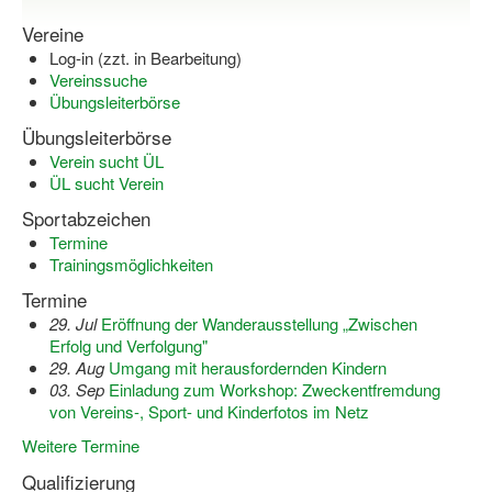
Vereine
Log-in "Vereine"
Log-in (zzt. in Bearbeitung)
Qualifizierung
Vereinssuche
Übungsleiterbörse
SSB Qualifizierungen
Übungsleiterbörse
Verein sucht ÜL
Übersicht Qualifizierungswege
ÜL sucht Verein
Qualifizierung im Vereinsmanagement
Sportabzeichen
Termine
Fachtag Bildung braucht Bewegung
Trainingsmöglichkeiten
Erste-Hilfe-Ausbildung
Termine
29. Jul
Eröffnung der Wanderausstellung „Zwischen
Anmeldeformular / Anmeldebedingungen
Erfolg und Verfolgung"
29. Aug
Umgang mit herausfordernden Kindern
Bezuschussung Qualifizierung für Dortmunder Sportver
03. Sep
Einladung zum Workshop: Zweckentfremdung
von Vereins-, Sport- und Kinderfotos im Netz
Projekte
Weitere Termine
Open Sports Day
Qualifizierung