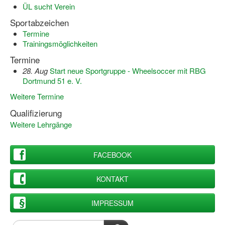
Bewegt zu Hause
ÜL sucht Verein
Sportabzeichen
Bewegt ÄLTER werden in NRW!
Termine
Trainingsmöglichkeiten
Bewegt GESUND bleiben in NRW!
Termine
Aktionen zu "Bewegt Älter werden" / "Bewegt gesund bl
28. Aug
Start neue Sportgruppe - Wheelsoccer mit RBG
Dortmund 51 e. V.
Bewegungsmodel
Weitere Termine
SSB-Sport
Qualifizierung
Gymnastik und Entspannung für Frauen
Weitere Lehrgänge
Koronarsport
FACEBOOK
Seniorensport
KONTAKT
Wassergymnastik / Aqua-Step
IMPRESSUM
Reha-Sportangebote in NRW suchen
Sportjugend