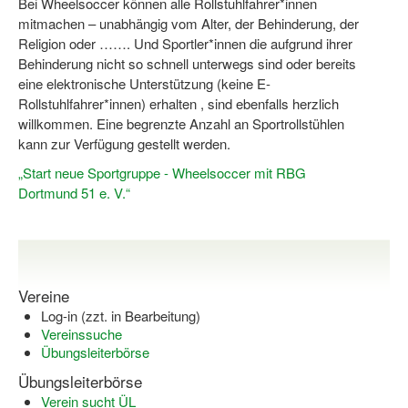
Bei Wheelsoccer können alle Rollstuhlfahrer*innen
Dortmund lernt Schwimmen
mitmachen – unabhängig vom Alter, der Behinderung, der
Religion oder ……. Und Sportler*innen die aufgrund ihrer
Mädchen in Mannschaftssportarten
Behinderung nicht so schnell unterwegs sind oder bereits
eine elektronische Unterstützung (keine E-
Bewegungszwerge
Rollstuhlfahrer*innen) erhalten , sind ebenfalls herzlich
willkommen. Eine begrenzte Anzahl an Sportrollstühlen
Bewegungskindergarten
kann zur Verfügung gestellt werden.
Mini-Sportabzeichen
„Start neue Sportgruppe - Wheelsoccer mit RBG
Dortmund 51 e. V.“
Sportgutschein 4.0
SportartCheck
Sport im Ganztag
Vereine
Sport vor Ort
Log-in (zzt. in Bearbeitung)
Vereinssuche
Integration durch Sport
Übungsleiterbörse
Übungsleiterbörse
NRW bewegt seine KINDER!
Verein sucht ÜL