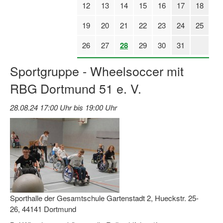
12
13
14
15
16
17
18
Log-in "Vereine"
19
20
21
22
23
24
25
Qualifizierung
26
27
28
29
30
31
SSB Qualifizierungen
Sportgruppe - Wheelsoccer mit
Übersicht Qualifizierungswege
RBG Dortmund 51 e. V.
Qualifizierung im Vereinsmanagement
28.08.24 17:00 Uhr bis 19:00 Uhr
Fachtag Bildung braucht Bewegung
Erste-Hilfe-Ausbildung
Anmeldeformular / Anmeldebedingungen
Bezuschussung Qualifizierung für Dortmunder Sportver
Projekte
Sporthalle der Gesamtschule Gartenstadt 2, Hueckstr. 25-
26, 44141 Dortmund
Open Sports Day