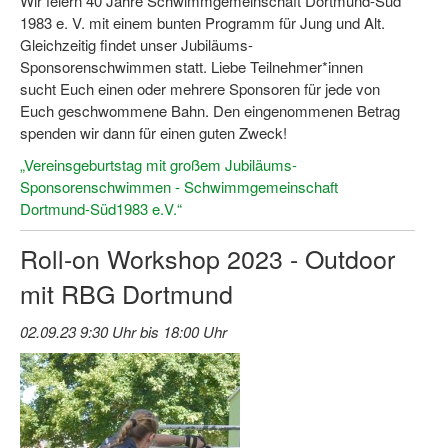
Wir feiern 40 Jahre Schwimmgemeinschaft Dortmund-Süd
1983 e. V. mit einem bunten Programm für Jung und Alt.
Wir über uns "Leitbild"
Gleichzeitig findet unser Jubiläums-
Sponsorenschwimmen statt. Liebe Teilnehmer*innen
Vorstand Sportjugend
sucht Euch einen oder mehrere Sponsoren für jede von
Euch geschwommene Bahn. Den eingenommenen Betrag
Vereinsentwicklung – Zeig dein Profil
spenden wir dann für einen guten Zweck!
Ferienfreizeiten
„Vereinsgeburtstag mit großem Jubiläums-
Sponsorenschwimmen - Schwimmgemeinschaft
Sporthelferforum
Dortmund-Süd1983 e.V.“
Kinder- und Jugendqualifizierung
Roll-on Workshop 2023 - Outdoor
Kinderschutz im Sport
mit RBG Dortmund
02.09.23 9:30 Uhr bis 18:00 Uhr