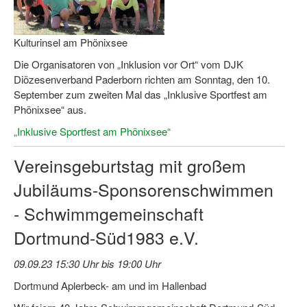
Bewegt zu Hause
Bewegt ÄLTER werden in NRW!
Kulturinsel am Phönixsee
Bewegt GESUND bleiben in NRW!
Die Organisatoren von „Inklusion vor Ort“ vom DJK
Diözesenverband Paderborn richten am Sonntag, den 10.
Aktionen zu "Bewegt Älter werden" / "Bewegt gesund bl
September zum zweiten Mal das „Inklusive Sportfest am
Phönixsee“ aus.
Bewegungsmodel
„Inklusive Sportfest am Phönixsee“
SSB-Sport
Vereinsgeburtstag mit großem
Gymnastik und Entspannung für Frauen
Jubiläums-Sponsorenschwimmen
Koronarsport
- Schwimmgemeinschaft
Seniorensport
Dortmund-Süd1983 e.V.
Wassergymnastik / Aqua-Step
09.09.23 15:30 Uhr bis 19:00 Uhr
Reha-Sportangebote in NRW suchen
Dortmund Aplerbeck- am und im Hallenbad
Sportjugend