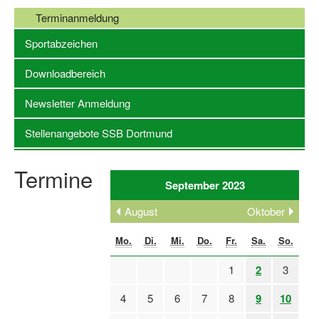
Terminanmeldung
Stellenangebote SSB Dortmund
Sportabzeichen
Vereine
Downloadbereich
Vereinssuche
Newsletter Anmeldung
Übungsleiterbörse
Stellenangebote SSB Dortmund
Sportanlagen in Dortmund
Olympiabewerbung
Termine
September 2023
Kinderschutz im Sport
August
Oktober
Fördermöglichkeiten
Mo.
Di.
Mi.
Do.
Fr.
Sa.
So.
Vereinsberatung
1
2
3
Wege zur Kooperation
4
5
6
7
8
9
10
Villa Froschloch