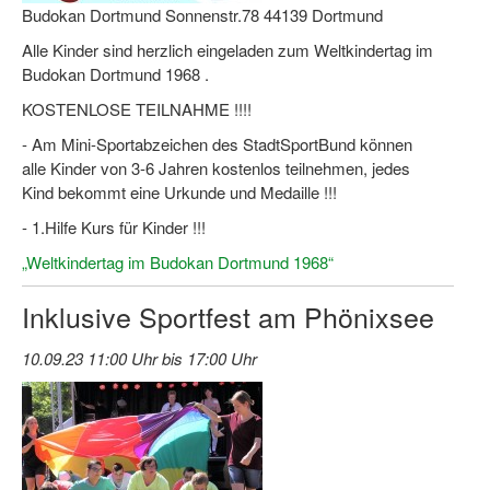
Budokan Dortmund Sonnenstr.78 44139 Dortmund
Dortmund lernt Schwimmen
Alle Kinder sind herzlich eingeladen zum Weltkindertag im
Mädchen in Mannschaftssportarten
Budokan Dortmund 1968 .
Bewegungszwerge
KOSTENLOSE TEILNAHME !!!!
- Am Mini-Sportabzeichen des StadtSportBund können
Bewegungskindergarten
alle Kinder von 3-6 Jahren kostenlos teilnehmen, jedes
Kind bekommt eine Urkunde und Medaille !!!
Mini-Sportabzeichen
- 1.Hilfe Kurs für Kinder !!!
Sportgutschein 4.0
„Weltkindertag im Budokan Dortmund 1968“
SportartCheck
Inklusive Sportfest am Phönixsee
Sport im Ganztag
10.09.23 11:00 Uhr bis 17:00 Uhr
Sport vor Ort
Integration durch Sport
NRW bewegt seine KINDER!