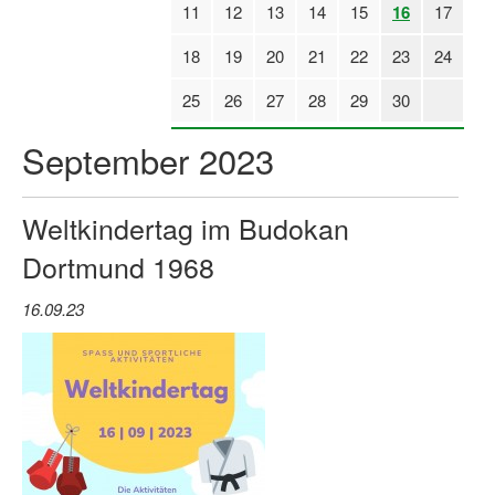
11
12
13
14
15
16
17
Log-in "Vereine"
18
19
20
21
22
23
24
Qualifizierung
25
26
27
28
29
30
SSB Qualifizierungen
September 2023
Übersicht Qualifizierungswege
Qualifizierung im Vereinsmanagement
Weltkindertag im Budokan
Fachtag Bildung braucht Bewegung
Dortmund 1968
Erste-Hilfe-Ausbildung
16.09.23
Anmeldeformular / Anmeldebedingungen
Bezuschussung Qualifizierung für Dortmunder Sportver
Projekte
Open Sports Day