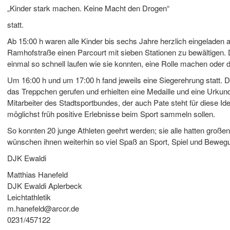
„Kinder stark machen. Keine Macht den Drogen“
statt.
Ab 15:00 h waren alle Kinder bis sechs Jahre herzlich eingeladen 
Ramhofstraße einen Parcourt mit sieben Stationen zu bewältigen.
einmal so schnell laufen wie sie konnten, eine Rolle machen oder 
Um 16:00 h und um 17:00 h fand jeweils eine Siegerehrung statt. Di
das Treppchen gerufen und erhielten eine Medaille und eine Urkunde
Mitarbeiter des Stadtsportbundes, der auch Pate steht für diese I
möglichst früh positive Erlebnisse beim Sport sammeln sollen.
So konnten 20 junge Athleten geehrt werden; sie alle hatten große
wünschen ihnen weiterhin so viel Spaß an Sport, Spiel und Beweg
DJK Ewaldi
Matthias Hanefeld
DJK Ewaldi Aplerbeck
Leichtathletik
m.hanefeld@arcor.de
0231/457122