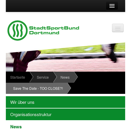
Suche
Kontakt
Vereinsservice
Vereinsservice
Impressum
Service
Datenschutz
Wir über uns
Vereinskennziffer
Organisationsstruktur
Startseite
Service
News
Passwort
News
Save The Date - TOO CLOSE?!
Termine
Wir über uns
Sportabzeichen
Organisationsstruktur
Downloadbereich
News
Newsletter Anmeldung