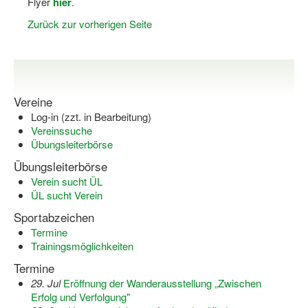
Flyer
hier
.
Log-in "Vereine"
Zurück zur vorherigen Seite
Qualifizierung
SSB Qualifizierungen
Vereine
Übersicht Qualifizierungswege
Log-in (zzt. in Bearbeitung)
Qualifizierung im Vereinsmanagement
Vereinssuche
Übungsleiterbörse
Fachtag Bildung braucht Bewegung
Übungsleiterbörse
Verein sucht ÜL
Erste-Hilfe-Ausbildung
ÜL sucht Verein
Anmeldeformular / Anmeldebedingungen
Sportabzeichen
Termine
Bezuschussung Qualifizierung für Dortmunder Sportver
Trainingsmöglichkeiten
Projekte
Termine
29. Jul
Eröffnung der Wanderausstellung „Zwischen
Open Sports Day
Erfolg und Verfolgung"