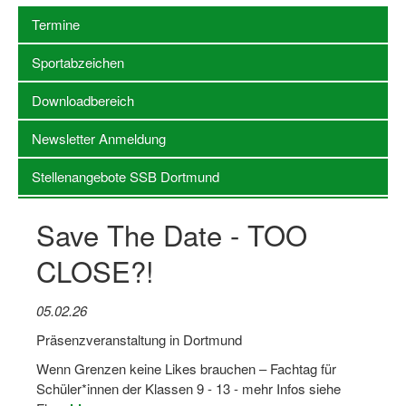
Termine
Stellenangebote SSB Dortmund
Sportabzeichen
Vereine
Downloadbereich
Vereinssuche
Newsletter Anmeldung
Übungsleiterbörse
Stellenangebote SSB Dortmund
Sportanlagen in Dortmund
Olympiabewerbung
Save The Date - TOO
Kinderschutz im Sport
CLOSE?!
Fördermöglichkeiten
05.02.26
Vereinsberatung
Präsenzveranstaltung in Dortmund
Wege zur Kooperation
Wenn Grenzen keine Likes brauchen – Fachtag für
Schüler*innen der Klassen 9 - 13 - mehr Infos siehe
Villa Froschloch