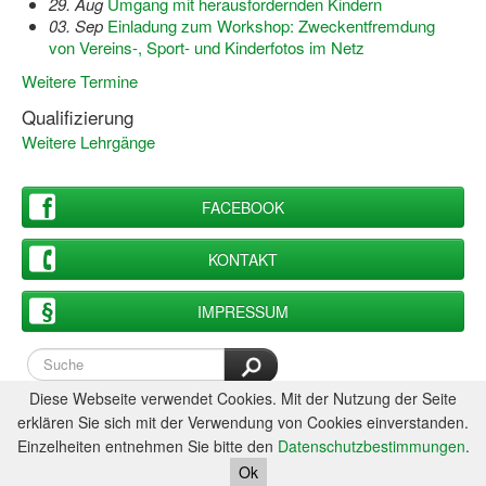
29. Aug
Umgang mit herausfordernden Kindern
Dortmund lernt Schwimmen
03. Sep
Einladung zum Workshop: Zweckentfremdung
von Vereins-, Sport- und Kinderfotos im Netz
Mädchen in Mannschaftssportarten
Weitere Termine
Bewegungszwerge
Qualifizierung
Weitere Lehrgänge
Bewegungskindergarten
Mini-Sportabzeichen
FACEBOOK
Sportgutschein 4.0
KONTAKT
SportartCheck
IMPRESSUM
Sport im Ganztag
Sport vor Ort
Diese Webseite verwendet Cookies. Mit der Nutzung der Seite
Integration durch Sport
erklären Sie sich mit der Verwendung von Cookies einverstanden.
Einzelheiten entnehmen Sie bitte den
Datenschutzbestimmungen
.
NRW bewegt seine KINDER!
Ok