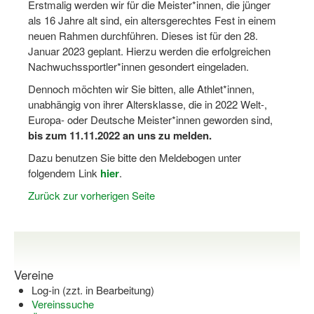
Erstmalig werden wir für die Meister*innen, die jünger
Dortmund lernt Schwimmen
als 16 Jahre alt sind, ein altersgerechtes Fest in einem
neuen Rahmen durchführen. Dieses ist für den 28.
Mädchen in Mannschaftssportarten
Januar 2023 geplant. Hierzu werden die erfolgreichen
Nachwuchssportler*innen gesondert eingeladen.
Bewegungszwerge
Dennoch möchten wir Sie bitten, alle Athlet*innen,
Bewegungskindergarten
unabhängig von ihrer Altersklasse, die in 2022 Welt-,
Europa- oder Deutsche Meister*innen geworden sind,
Mini-Sportabzeichen
bis zum 11.11.2022 an uns zu melden.
Sportgutschein 4.0
Dazu benutzen Sie bitte den Meldebogen unter
folgendem Link
hier
.
SportartCheck
Zurück zur vorherigen Seite
Sport im Ganztag
Sport vor Ort
Integration durch Sport
Vereine
Log-in (zzt. in Bearbeitung)
NRW bewegt seine KINDER!
Vereinssuche