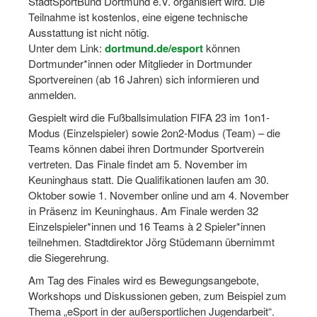
StadtSportBund Dortmund e.V. organisiert wird. Die
Dortmund lernt Schwimmen
Teilnahme ist kostenlos, eine eigene technische
Ausstattung ist nicht nötig.
Mädchen in Mannschaftssportarten
Unter dem Link:
dortmund.de/esport
können
Dortmunder*innen oder Mitglieder in Dortmunder
Bewegungszwerge
Sportvereinen (ab 16 Jahren) sich informieren und
anmelden.
Bewegungskindergarten
Gespielt wird die Fußballsimulation FIFA 23 im 1on1-
Mini-Sportabzeichen
Modus (Einzelspieler) sowie 2on2-Modus (Team) – die
Teams können dabei ihren Dortmunder Sportverein
Sportgutschein 4.0
vertreten. Das Finale findet am 5. November im
Keuninghaus statt. Die Qualifikationen laufen am 30.
SportartCheck
Oktober sowie 1. November online und am 4. November
Sport im Ganztag
in Präsenz im Keuninghaus. Am Finale werden 32
Einzelspieler*innen und 16 Teams à 2 Spieler*innen
Sport vor Ort
teilnehmen. Stadtdirektor Jörg Stüdemann übernimmt
die Siegerehrung.
Integration durch Sport
Am Tag des Finales wird es Bewegungsangebote,
NRW bewegt seine KINDER!
Workshops und Diskussionen geben, zum Beispiel zum
Thema „eSport in der außersportlichen Jugendarbeit“.