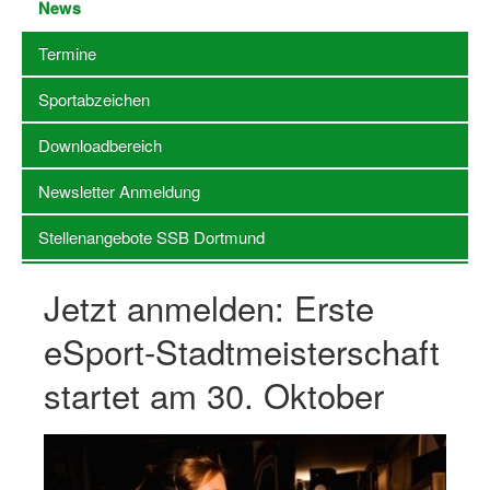
News
Stellenangebote SSB Dortmund
Termine
Vereine
Sportabzeichen
Vereinssuche
Downloadbereich
Übungsleiterbörse
Newsletter Anmeldung
Sportanlagen in Dortmund
Stellenangebote SSB Dortmund
Olympiabewerbung
Jetzt anmelden: Erste
Kinderschutz im Sport
eSport-Stadtmeisterschaft
Fördermöglichkeiten
startet am 30. Oktober
Vereinsberatung
Wege zur Kooperation
Villa Froschloch