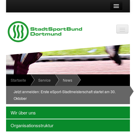
Suche
Kontakt
Vereinsservice
Vereinsservice
Impressum
Service
Datenschutz
Wir über uns
Vereinskennziffer
Organisationsstruktur
Startseite
Service
News
Passwort
News
Jetzt anmelden: Erste eSport-Stadtmeisterschaft startet am 30.
Oktober
Termine
Sportabzeichen
Wir über uns
Downloadbereich
Organisationsstruktur
Newsletter Anmeldung