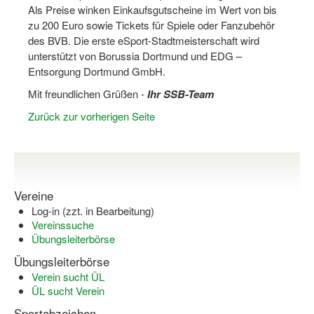
Bewegt zu Hause
Als Preise winken Einkaufsgutscheine im Wert von bis
zu 200 Euro sowie Tickets für Spiele oder Fanzubehör
Bewegt ÄLTER werden in NRW!
des BVB. Die erste eSport-Stadtmeisterschaft wird
unterstützt von Borussia Dortmund und EDG –
Bewegt GESUND bleiben in NRW!
Entsorgung Dortmund GmbH.
Aktionen zu "Bewegt Älter werden" / "Bewegt gesund bl
Mit freundlichen Grüßen -
Ihr SSB-Team
Zurück zur vorherigen Seite
Bewegungsmodel
SSB-Sport
Gymnastik und Entspannung für Frauen
Vereine
Koronarsport
Log-in (zzt. in Bearbeitung)
Vereinssuche
Seniorensport
Übungsleiterbörse
Wassergymnastik / Aqua-Step
Übungsleiterbörse
Verein sucht ÜL
Reha-Sportangebote in NRW suchen
ÜL sucht Verein
Sportabzeichen
Sportjugend