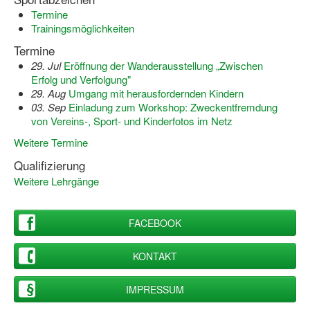
Termine
Wir über uns "Leitbild"
Trainingsmöglichkeiten
Termine
Vorstand Sportjugend
29. Jul
Eröffnung der Wanderausstellung „Zwischen
Erfolg und Verfolgung"
Vereinsentwicklung – Zeig dein Profil
29. Aug
Umgang mit herausfordernden Kindern
03. Sep
Einladung zum Workshop: Zweckentfremdung
Ferienfreizeiten
von Vereins-, Sport- und Kinderfotos im Netz
Sporthelferforum
Weitere Termine
Kinder- und Jugendqualifizierung
Qualifizierung
Weitere Lehrgänge
Kinderschutz im Sport
FACEBOOK
KONTAKT
IMPRESSUM