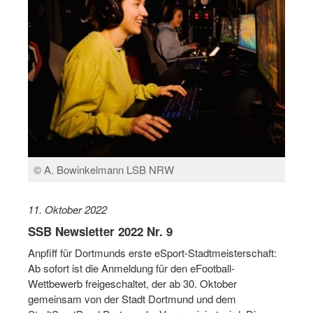
Log-in "Vereine"
Qualifizierung
SSB Qualifizierungen
Übersicht Qualifizierungswege
Qualifizierung im Vereinsmanagement
Fachtag Bildung braucht Bewegung
© A. Bowinkelmann LSB NRW
Erste-Hilfe-Ausbildung
11. Oktober 2022
Anmeldeformular / Anmeldebedingungen
SSB Newsletter 2022 Nr. 9
Bezuschussung Qualifizierung für Dortmunder Sportver
Anpfiff für Dortmunds erste eSport-Stadtmeisterschaft:
Ab sofort ist die Anmeldung für den eFootball-
Projekte
Wettbewerb freigeschaltet, der ab 30. Oktober
Open Sports Day
gemeinsam von der Stadt Dortmund und dem