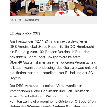
Log-in "Vereine"
Qualifizierung
© DBS Dortmund
SSB Qualifizierungen
15. November 2021
Übersicht Qualifizierungswege
Am Freitag, den 12.11.21 fand im extra dekorierten
Qualifizierung im Vereinsmanagement
DBS-Vereinslokal „Haus Puschnik“ (in DO-Hombruch)
ein Empfang zum 100-jährigen Vereinsjubiläum des
Fachtag Bildung braucht Bewegung
bekannten Dortmunder Boxsportvereins statt.
Über 40 Gäste nahmen an einer lockeren Veranstaltung
Erste-Hilfe-Ausbildung
teil, auch wenn coronabedingt das Ganze etwas entzerrt
stattfinden musste – natürlich unter Einhaltung der 3G-
Anmeldeformular / Anmeldebedingungen
Regeln.
Bezuschussung Qualifizierung für Dortmunder Sportver
Der DBS-Vorstand mit seinen Verantwortlichen
Vorsitzenden Dieter Schumann und Rolf Thielmann
Projekte
sowie Geschäftsführer Wilfried Peters,
konnten zahlreiche prominente Gäste vor Ort begrüßen.
Open Sports Day
Neben der Bürgermeisterin Barbara Brunsing, nahmen