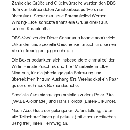
Bewegt zu Hause
Zahlreiche Grüße und Glückwünsche wurden den DBS
´lern von befreundeten Amateurboxsportvereinen
Bewegt ÄLTER werden in NRW!
übermittelt. Sogar das neue Ehrenmitglied Werner
Wirsing-Lüke, schickte finanzielle Grüße direkt aus
Bewegt GESUND bleiben in NRW!
seinem Kuraufenthalt.
Aktionen zu "Bewegt Älter werden" / "Bewegt gesund bl
DBS-Vorsitzender Dieter Schumann konnte somit viele
Urkunden und spezielle Geschenke für sich und seinen
Bewegungsmodel
Verein, freudig entgegennehmen.
Die Boxer bedankten sich insbesondere einmal bei der
SSB-Sport
Wirtin Renate Puschnik und ihrer Mitarbeiterin Elke
Gymnastik und Entspannung für Frauen
Niemann, für die jahrelange gute Betreuung und
überreichten ihr zum Aushang fürs Vereinslokal ein Paar
Koronarsport
goldene Schmuck-Boxhandschuhe.
Spezielle Auszeichnungen erhielten zudem Peter Piira
Seniorensport
(WABB-Goldnadel) und Hans Horoba (Ehren-Urkunde).
Wassergymnastik / Aqua-Step
Nach Abschluss der gelungenen Veranstaltung, traten
alle Teilnehmer*innen gut gelaunt (mit einem dreifachen
Reha-Sportangebote in NRW suchen
„Ring frei“) ihren Heimweg an.
Sportjugend