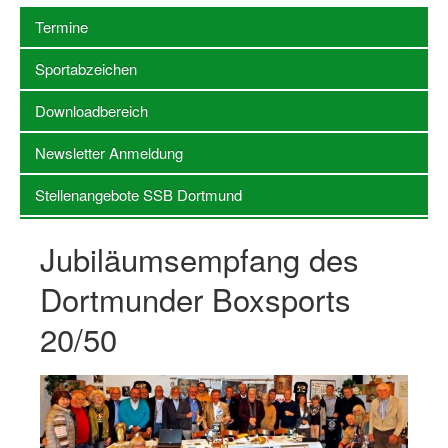
Termine
Stellenangebote SSB Dortmund
Sportabzeichen
Vereine
Downloadbereich
Vereinssuche
Newsletter Anmeldung
Übungsleiterbörse
Stellenangebote SSB Dortmund
Sportanlagen in Dortmund
Olympiabewerbung
Jubiläumsempfang des
Kinderschutz im Sport
Dortmunder Boxsports
Fördermöglichkeiten
20/50
Vereinsberatung
Wege zur Kooperation
Villa Froschloch