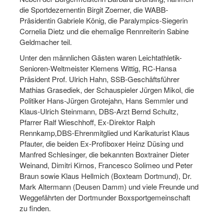
Dortmund lernt Schwimmen
die Sportdezernentin Birgit Zoerner, die WABB-
Präsidentin Gabriele König, die Paralympics-Siegerin
Mädchen in Mannschaftssportarten
Cornelia Dietz und die ehemalige Rennreiterin Sabine
Geldmacher teil.
Bewegungszwerge
Unter den männlichen Gästen waren Leichtathletik-
Bewegungskindergarten
Senioren-Weltmeister Klemens Wittig, RC-Hansa
Präsident Prof. Ulrich Hahn, SSB-Geschäftsführer
Mini-Sportabzeichen
Mathias Grasediek, der Schauspieler Jürgen Mikol, die
Politiker Hans-Jürgen Grotejahn, Hans Semmler und
Sportgutschein 4.0
Klaus-Ulrich Steinmann, DBS-Arzt Bernd Schultz,
Pfarrer Ralf Wieschhoff, Ex-Direktor Ralph
SportartCheck
Rennkamp,DBS-Ehrenmitglied und Karikaturist Klaus
Pfauter, die beiden Ex-Profiboxer Heinz Düsing und
Sport im Ganztag
Manfred Schlesinger, die bekannten Boxtrainer Dieter
Sport vor Ort
Weinand, Dimitri Kirnos, Francesco Solimeo und Peter
Braun sowie Klaus Hellmich (Boxteam Dortmund), Dr.
Integration durch Sport
Mark Altermann (Deusen Damm) und viele Freunde und
Weggefährten der Dortmunder Boxsportgemeinschaft
NRW bewegt seine KINDER!
zu finden.