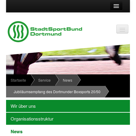
Suche
Kontakt
Vereinsservice
Vereinsservice
Impressum
Service
Datenschutz
Wir über uns
Vereinskennziffer
Organisationsstruktur
Startseite
Service
News
Passwort
News
Jubiläumsempfang des Dortmunder Boxsports 20/50
Termine
Wir über uns
Sportabzeichen
Organisationsstruktur
Downloadbereich
News
Newsletter Anmeldung