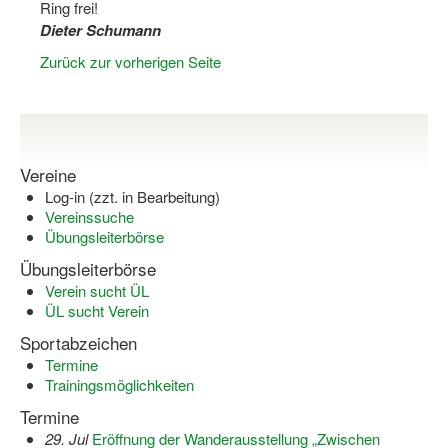
Ring frei!
Dieter Schumann
Wir über uns "Leitbild"
Zurück zur vorherigen Seite
Vorstand Sportjugend
Vereinsentwicklung – Zeig dein Profil
Ferienfreizeiten
Vereine
Log-in (zzt. in Bearbeitung)
Sporthelferforum
Vereinssuche
Übungsleiterbörse
Kinder- und Jugendqualifizierung
Übungsleiterbörse
Kinderschutz im Sport
Verein sucht ÜL
ÜL sucht Verein
Sportabzeichen
Termine
Trainingsmöglichkeiten
Termine
29. Jul
Eröffnung der Wanderausstellung „Zwischen