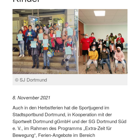
Log-in "Vereine"
Qualifizierung
SSB Qualifizierungen
Übersicht Qualifizierungswege
Qualifizierung im Vereinsmanagement
Fachtag Bildung braucht Bewegung
© SJ Dortmund
Erste-Hilfe-Ausbildung
Anmeldeformular / Anmeldebedingungen
8. November 2021
Auch in den Herbstferien hat die Sportjugend im
Bezuschussung Qualifizierung für Dortmunder Sportver
Stadtsportbund Dortmund, in Kooperation mit der
Projekte
Sportwelt Dortmund gGmbH und der SG Dortmund Süd
e. V., im Rahmen des Programms „Extra-Zeit für
Open Sports Day
Bewegung“, Ferien-Angebote im Bereich