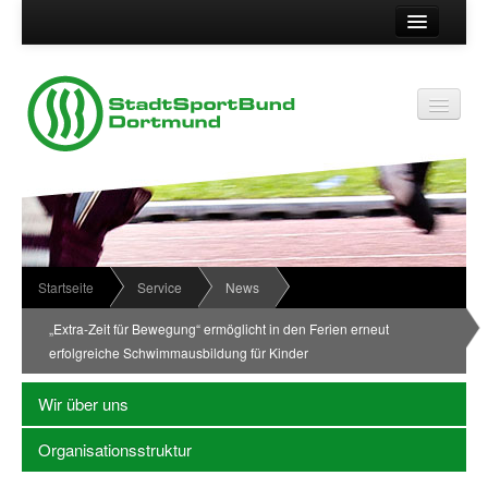
Suche
Kontakt
Vereinsservice
Vereinsservice
Impressum
Service
Datenschutz
Wir über uns
Vereinskennziffer
Organisationsstruktur
Startseite
Service
News
Passwort
News
„Extra-Zeit für Bewegung“ ermöglicht in den Ferien erneut
erfolgreiche Schwimmausbildung für Kinder
Termine
Sportabzeichen
Wir über uns
Downloadbereich
Organisationsstruktur
Newsletter Anmeldung