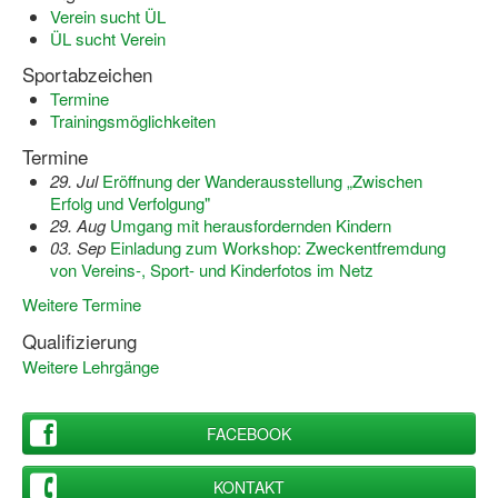
Verein sucht ÜL
ÜL sucht Verein
Wir über uns "Leitbild"
Sportabzeichen
Vorstand Sportjugend
Termine
Trainingsmöglichkeiten
Vereinsentwicklung – Zeig dein Profil
Termine
Ferienfreizeiten
29. Jul
Eröffnung der Wanderausstellung „Zwischen
Erfolg und Verfolgung"
Sporthelferforum
29. Aug
Umgang mit herausfordernden Kindern
03. Sep
Einladung zum Workshop: Zweckentfremdung
Kinder- und Jugendqualifizierung
von Vereins-, Sport- und Kinderfotos im Netz
Weitere Termine
Kinderschutz im Sport
Qualifizierung
Weitere Lehrgänge
FACEBOOK
KONTAKT