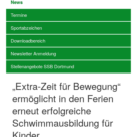
News
Stellenangebote SSB Dortmund
Termine
Vereine
Sportabzeichen
Vereinssuche
Downloadbereich
Übungsleiterbörse
Newsletter Anmeldung
Sportanlagen in Dortmund
Stellenangebote SSB Dortmund
Olympiabewerbung
„Extra-Zeit für Bewegung“
Kinderschutz im Sport
ermöglicht in den Ferien
Fördermöglichkeiten
erneut erfolgreiche
Vereinsberatung
Schwimmausbildung für
Wege zur Kooperation
Kinder
Villa Froschloch