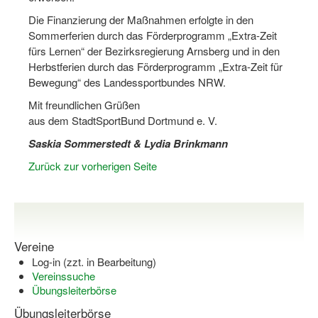
Bewegt zu Hause
Die Finanzierung der Maßnahmen erfolgte in den
Bewegt ÄLTER werden in NRW!
Sommerferien durch das Förderprogramm „Extra-Zeit
fürs Lernen“ der Bezirksregierung Arnsberg und in den
Bewegt GESUND bleiben in NRW!
Herbstferien durch das Förderprogramm „Extra-Zeit für
Bewegung“ des Landessportbundes NRW.
Aktionen zu "Bewegt Älter werden" / "Bewegt gesund bl
Mit freundlichen Grüßen
Bewegungsmodel
aus dem StadtSportBund Dortmund e. V.
Saskia Sommerstedt & Lydia Brinkmann
SSB-Sport
Zurück zur vorherigen Seite
Gymnastik und Entspannung für Frauen
Koronarsport
Seniorensport
Vereine
Wassergymnastik / Aqua-Step
Log-in (zzt. in Bearbeitung)
Vereinssuche
Reha-Sportangebote in NRW suchen
Übungsleiterbörse
Übungsleiterbörse
Sportjugend