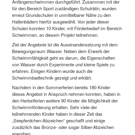
Anfängerschwimmen durchgeführt. Zusammen mit der
Dortmund lernt Schwimmen
für den Bereich Sport zuständigen Schulrätin, wurden
erneut Grundschulen in unmittelbarer Nähe zu den
Mädchen in Mannschaftssportarten
Hallenbädern hierfür ausgewählt. Von jeder dieser
Schulen konnten 10 Kinder, mit Förderbedarf im Bereich
Bewegungszwerge
Schwimmen, an diesem Projekt teilnehmen.
Bewegungskindergarten
Ziel der Angebote ist die Auseinandersetzung mit dem
Bewegungsraum Wasser. Neben dem Erwerb der
Mini-Sportabzeichen
Schwimmfähigkeit geht es darum, die Eigenschaften
von Wasser durch Experimente und kleine Spiele zu
Sportgutschein 4.0
erfahren. Einigen Kindern wurde auch die
SportartCheck
Schwimmbadtechnik gezeigt und erklärt.
Nachdem in den Sommerferien bereits 180 Kinder
Sport im Ganztag
dieses Angebot in Anspruch nehmen konnten, haben in
den Herbstferien weitere 90 Kinder die Möglichkeit der
Sport vor Ort
Schwimmförderung erhalten. Sehr viele der
Integration durch Sport
teilnehmenden Kinder haben in dieser Zeit das
„Seepferdchen-Abzeichen“ geschafft und einige
NRW bewegt seine KINDER!
zusätzlich das Bronze- oder sogar Silber-Abzeichen
erworben.