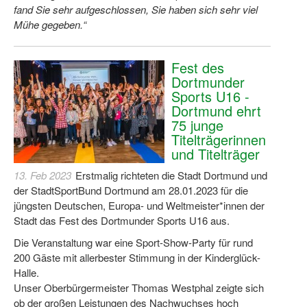
fand Sie sehr aufgeschlossen, Sie haben sich sehr viel
Dortmund lernt Schwimmen
Mühe gegeben.“
Mädchen in Mannschaftssportarten
Fest des
Bewegungszwerge
Dortmunder
Bewegungskindergarten
Sports U16 -
Dortmund ehrt
Mini-Sportabzeichen
75 junge
Titelträgerinnen
Sportgutschein 4.0
und Titelträger
13. Feb 2023
Erstmalig richteten die Stadt Dortmund und
SportartCheck
der StadtSportBund Dortmund am 28.01.2023 für die
Sport im Ganztag
jüngsten Deutschen, Europa- und Weltmeister*innen der
Stadt das Fest des Dortmunder Sports U16 aus.
Sport vor Ort
Die Veranstaltung war eine Sport-Show-Party für rund
200 Gäste mit allerbester Stimmung in der Kinderglück-
Integration durch Sport
Halle.
NRW bewegt seine KINDER!
Unser Oberbürgermeister Thomas Westphal zeigte sich
ob der großen Leistungen des Nachwuchses hoch