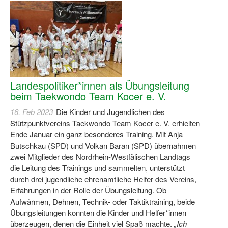
Log-in "Vereine"
Qualifizierung
SSB Qualifizierungen
Übersicht Qualifizierungswege
Landespolitiker*innen als Übungsleitung
beim Taekwondo Team Kocer e. V.
Qualifizierung im Vereinsmanagement
16. Feb 2023
Die Kinder und Jugendlichen des
Fachtag Bildung braucht Bewegung
Stützpunktvereins Taekwondo Team Kocer e. V. erhielten
Ende Januar ein ganz besonderes Training. Mit Anja
Erste-Hilfe-Ausbildung
Butschkau (SPD) und Volkan Baran (SPD) übernahmen
Anmeldeformular / Anmeldebedingungen
zwei Mitglieder des Nordrhein-Westfälischen Landtags
die Leitung des Trainings und sammelten, unterstützt
Bezuschussung Qualifizierung für Dortmunder Sportver
durch drei jugendliche ehrenamtliche Helfer des Vereins,
Erfahrungen in der Rolle der Übungsleitung. Ob
Projekte
Aufwärmen, Dehnen, Technik- oder Taktiktraining, beide
Übungsleitungen konnten die Kinder und Helfer*innen
Open Sports Day
überzeugen, denen die Einheit viel Spaß machte.
„Ich