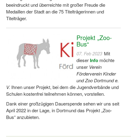
Bewegt zu Hause
beeindruckt und überreichte mit großer Freude die
Medaillen der Stadt an die 75 Titelträgerinnen und
Bewegt ÄLTER werden in NRW!
Titelträger.
Bewegt GESUND bleiben in NRW!
Projekt „Zoo-
Aktionen zu "Bewegt Älter werden" / "Bewegt gesund bl
Bus“
Bewegungsmodel
07. Feb 2023
Mit
dieser
Info
möchte
SSB-Sport
unser
Verein
Förderverein Kinder
Gymnastik und Entspannung für Frauen
und Zoo Dortmund e.
V.
Ihnen unser Projekt, bei dem die Jugendverbände und
Koronarsport
Schulen kostenfrei teilnehmen können, vorstellen.
Seniorensport
Dank einer großzügigen Dauerspende sehen wir uns seit
April 2022 in der Lage, in Dortmund das Projekt „Zoo-
Wassergymnastik / Aqua-Step
Bus“ anzubieten.
Reha-Sportangebote in NRW suchen
Sportjugend