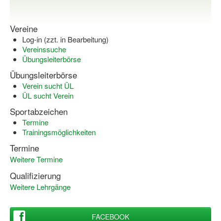
Wir über uns "Leitbild"
Vereine
Vorstand Sportjugend
Log-in (zzt. in Bearbeitung)
Vereinssuche
Vereinsentwicklung – Zeig dein Profil
Übungsleiterbörse
Übungsleiterbörse
Ferienfreizeiten
Verein sucht ÜL
ÜL sucht Verein
Sporthelferforum
Sportabzeichen
Kinder- und Jugendqualifizierung
Termine
Trainingsmöglichkeiten
Kinderschutz im Sport
Termine
Weitere Termine
Qualifizierung
Weitere Lehrgänge
FACEBOOK