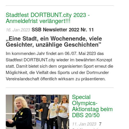
Wir über uns "Leitbild"
Stadtfest DORTBUNT.city 2023 -
Anmeldefrist verlängert!!!
Vorstand Sportjugend
SSB Newsletter 2022 Nr. 11
16. Jan 2023
Vereinsentwicklung – Zeig dein Profil
„Eine Stadt, ein Wochenende, viele
Gesichter, unzählige Geschichten"
Ferienfreizeiten
Im kommenden Jahr findet am 06./07. Mai 2023 das
Sporthelferforum
Stadtfest DORTBUNT.city wieder im bewährten Konzept
statt. Damit bietet sich dem organisierten Sport erneut die
Kinder- und Jugendqualifizierung
Möglichkeit, die Vielfalt des Sports und der Dortmunder
Vereinslandschaft öffentlich wirksam zu präsentieren.
Kinderschutz im Sport
Special
Olympics-
Aktionstag beim
DBS 20/50
11. Jan 2023
7