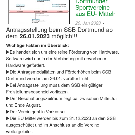
Dortmunder
Bewegt zu Hause
Sportvereine
aus EU- Mitteln
Bewegt ÄLTER werden in NRW!
-
20. Jan 2023
Bewegt GESUND bleiben in NRW!
Antragsstellung beim SSB Dortmund ab
dem
26.01.2023
möglich!!!
Aktionen zu "Bewegt Älter werden" / "Bewegt gesund bl
Wichtige Fakten im Überblick:
Bewegungsmodel
▶️Es handelt sich um eine reine Förderung von Hardware.
Software wird nur in der Verbindung mit erworbener
SSB-Sport
Hardware gefördert.
▶️Die Antragsmodalitäten und Förderhöhen beim SSB
Gymnastik und Entspannung für Frauen
Dortmund werden am 26.01. veröffentlicht.
▶️Bei Antragsstellung muss dem SSB ein gültiger
Koronarsport
Freistellungsbescheid vorliegen.
▶️Der Beschaffungszeitraum liegt ca. zwischen Mitte Juli
Seniorensport
und Ende August.
Wassergymnastik / Aqua-Step
▶️Der Verein geht in Vorkasse.
▶️Die EU Mittel werden bis zum 31.12.2023 an den SSB
Reha-Sportangebote in NRW suchen
ausgeschüttet und im Anschluss an die Vereine
weitergeleitet.
Sportjugend