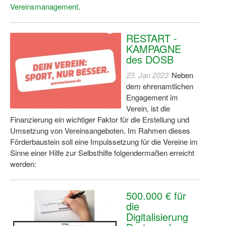
Vereinsmanagement
.
Dortmund lernt Schwimmen
Mädchen in Mannschaftssportarten
RESTART -
KAMPAGNE
Bewegungszwerge
des DOSB
Bewegungskindergarten
23. Jan 2023
Neben
dem ehrenamtlichen
Mini-Sportabzeichen
Engagement im
Verein, ist die
Sportgutschein 4.0
Finanzierung ein wichtiger Faktor für die Erstellung und
SportartCheck
Umsetzung von Vereinsangeboten. Im Rahmen dieses
Förderbaustein soll eine Impulssetzung für die Vereine im
Sport im Ganztag
Sinne einer Hilfe zur Selbsthilfe folgendermaßen erreicht
werden:
Sport vor Ort
Integration durch Sport
500.000 € für
die
NRW bewegt seine KINDER!
Digitalisierung