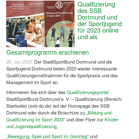
Qualifizierung
Log-in "Vereine"
des SSB
Dortmund und
Qualifizierung
der Sportjugend
für 2023 online
SSB Qualifizierungen
und als
Übersicht Qualifizierungswege
Gesamtprogramm erschienen
Qualifizierung im Vereinsmanagement
26. Jan 2023
Der StadtSportBund Dortmund und die
Sportjugend Dortmund bieten 2023 wieder interessante
Fachtag Bildung braucht Bewegung
Qualifizierungsmaßnahmen für die Sportpraxis und das
Management im Sport an.
Erste-Hilfe-Ausbildung
Informieren Sie sich über das
Qualifizierungsportal
Anmeldeformular / Anmeldebedingungen
StadtSportBund Dortmund e. V. – Qualifizierung (Bereich:
Startseite) (ssb-do.de) auf der Homepage des SSB
Bezuschussung Qualifizierung für Dortmunder Sportver
Dortmund oder durch die Broschüre zu „
Bildung und
Qualifizierung im Sport 2023
“ und über Flyer zur
KInder-
Projekte
und Jugendqualifizierung
,
Open Sports Day
„
Bewegung, Spiel und Sport im Ganztag
“ und