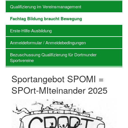
Qualifizierung im Vereinsmanagement
Stellenangebote SSB Dortmund
Fachtag Bildung braucht Bewegung
Vereine
Erste-Hilfe-Ausbildung
Vereinssuche
Anmeldeformular / Anmeldebedingungen
Übungsleiterbörse
Bezuschussung Qualifizierung für Dortmunder
Sportanlagen in Dortmund
Sportvereine
Olympiabewerbung
Sportangebot SPOMI =
Kinderschutz im Sport
SPOrt-MIteinander 2025
Fördermöglichkeiten
Vereinsberatung
Wege zur Kooperation
Villa Froschloch