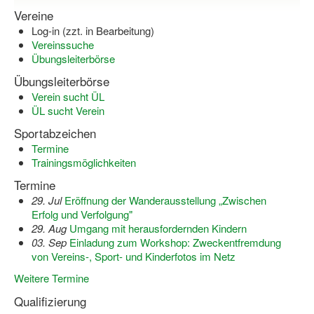
Bewegt zu Hause
Vereine
Log-in (zzt. in Bearbeitung)
Bewegt ÄLTER werden in NRW!
Vereinssuche
Übungsleiterbörse
Bewegt GESUND bleiben in NRW!
Übungsleiterbörse
Aktionen zu "Bewegt Älter werden" / "Bewegt gesund bl
Verein sucht ÜL
ÜL sucht Verein
Bewegungsmodel
Sportabzeichen
SSB-Sport
Termine
Trainingsmöglichkeiten
Gymnastik und Entspannung für Frauen
Termine
29. Jul
Eröffnung der Wanderausstellung „Zwischen
Koronarsport
Erfolg und Verfolgung"
29. Aug
Umgang mit herausfordernden Kindern
Seniorensport
03. Sep
Einladung zum Workshop: Zweckentfremdung
von Vereins-, Sport- und Kinderfotos im Netz
Wassergymnastik / Aqua-Step
Weitere Termine
Reha-Sportangebote in NRW suchen
Qualifizierung
Sportjugend