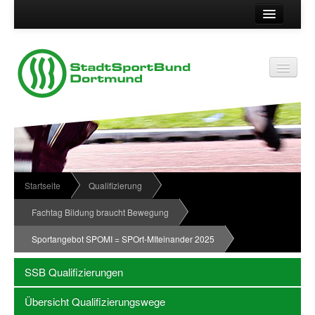
Suche
Kontakt
Vereinsservice
Vereinsservice
Impressum
Service
Datenschutz
Wir über uns
Vereinskennziffer
Organisationsstruktur
Startseite
Qualifizierung
Passwort
News
Fachtag Bildung braucht Bewegung
Termine
Sportangebot SPOMI = SPOrt-MIteinander 2025
Sportabzeichen
SSB Qualifizierungen
Downloadbereich
Übersicht Qualifizierungswege
Newsletter Anmeldung