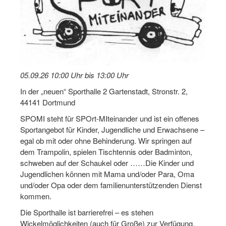
Log-in "Vereine"
Qualifizierung
SSB Qualifizierungen
Übersicht Qualifizierungswege
05.09.26 10:00 Uhr bis 13:00 Uhr
In der „neuen“ Sporthalle 2 Gartenstadt, Stronstr. 2,
Qualifizierung im Vereinsmanagement
44141 Dortmund
Fachtag Bildung braucht Bewegung
SPOMI steht für SPOrt-MIteinander und ist ein offenes
Sportangebot für Kinder, Jugendliche und Erwachsene –
Erste-Hilfe-Ausbildung
egal ob mit oder ohne Behinderung. Wir springen auf
dem Trampolin, spielen Tischtennis oder Badminton,
Anmeldeformular / Anmeldebedingungen
schweben auf der Schaukel oder ……Die Kinder und
Jugendlichen können mit Mama und/oder Para, Oma
Bezuschussung Qualifizierung für Dortmunder Sportver
und/oder Opa oder dem familienunterstützenden Dienst
Projekte
kommen.
Die Sporthalle ist barrierefrei – es stehen
Open Sports Day
Wickelmöglichkeiten (auch für Große) zur Verfügung.