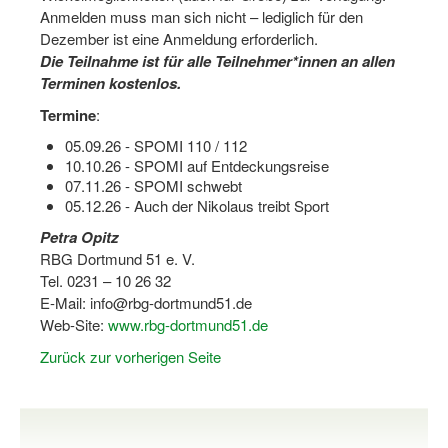
Anmelden muss man sich nicht – lediglich für den
Dortmund lernt Schwimmen
Dezember ist eine Anmeldung erforderlich.
Mädchen in Mannschaftssportarten
Die Teilnahme ist für alle Teilnehmer*innen an allen
Terminen kostenlos.
Bewegungszwerge
Termine
:
Bewegungskindergarten
05.09.26 - SPOMI 110 / 112
10.10.26 - SPOMI auf Entdeckungsreise
Mini-Sportabzeichen
07.11.26 - SPOMI schwebt
05.12.26 - Auch der Nikolaus treibt Sport
Sportgutschein 4.0
Petra Opitz
SportartCheck
RBG Dortmund 51 e. V.
Tel. 0231 – 10 26 32
Sport im Ganztag
E-Mail: info@rbg-dortmund51.de
Web-Site:
www.rbg-dortmund51.de
Sport vor Ort
Zurück zur vorherigen Seite
Integration durch Sport
NRW bewegt seine KINDER!