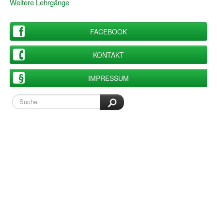
Weitere Lehrgänge
Wir über uns "Leitbild"
FACEBOOK
Vorstand Sportjugend
KONTAKT
Vereinsentwicklung – Zeig dein Profil
Ferienfreizeiten
IMPRESSUM
Sporthelferforum
Kinder- und Jugendqualifizierung
Kinderschutz im Sport