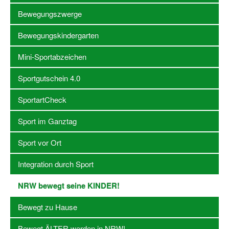
Bewegungszwerge
Stellenangebote SSB Dortmund
Bewegungskindergarten
Vereine
Mini-Sportabzeichen
Vereinssuche
Sportgutschein 4.0
Übungsleiterbörse
SportartCheck
Sportanlagen in Dortmund
Sport im Ganztag
Olympiabewerbung
Kinderschutz im Sport
Sport vor Ort
Fördermöglichkeiten
Integration durch Sport
Vereinsberatung
NRW bewegt seine KINDER!
Wege zur Kooperation
Bewegt zu Hause
Villa Froschloch
Bewegt ÄLTER werden in NRW!