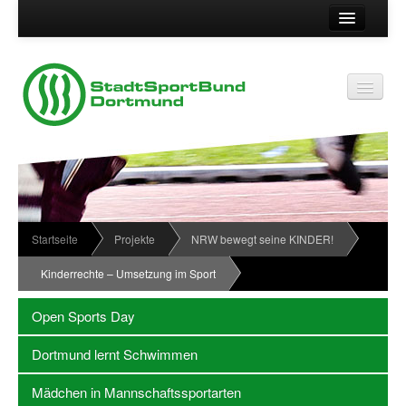
Suche
Kontakt
Vereinsservice
Vereinsservice
Impressum
Service
Datenschutz
Wir über uns
Vereinskennziffer
Organisationsstruktur
Startseite
Projekte
NRW bewegt seine KINDER!
Passwort
News
Kinderrechte – Umsetzung im Sport
Termine
Open Sports Day
Sportabzeichen
Dortmund lernt Schwimmen
Downloadbereich
Mädchen in Mannschaftssportarten
Newsletter Anmeldung