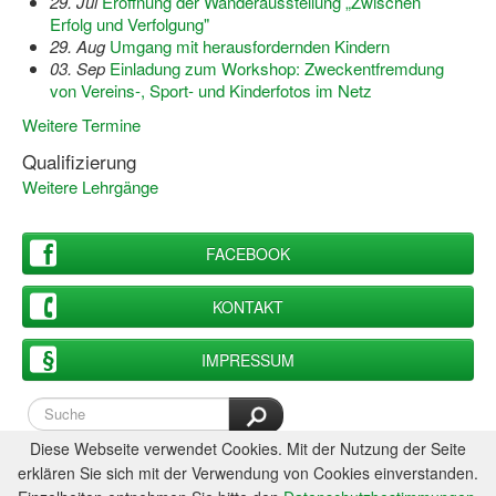
29. Jul
Eröffnung der Wanderausstellung „Zwischen
Bewegt zu Hause
Erfolg und Verfolgung"
29. Aug
Umgang mit herausfordernden Kindern
Bewegt ÄLTER werden in NRW!
03. Sep
Einladung zum Workshop: Zweckentfremdung
von Vereins-, Sport- und Kinderfotos im Netz
Bewegt GESUND bleiben in NRW!
Weitere Termine
Aktionen zu "Bewegt Älter werden" / "Bewegt gesund bl
Qualifizierung
Weitere Lehrgänge
Bewegungsmodel
SSB-Sport
FACEBOOK
Gymnastik und Entspannung für Frauen
KONTAKT
Koronarsport
IMPRESSUM
Seniorensport
Wassergymnastik / Aqua-Step
Diese Webseite verwendet Cookies. Mit der Nutzung der Seite
Reha-Sportangebote in NRW suchen
erklären Sie sich mit der Verwendung von Cookies einverstanden.
Sportjugend