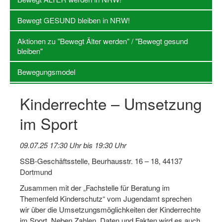
Log-in "Vereine"
Bewegt GESUND bleiben in NRW!
Qualifizierung
Aktionen zu "Bewegt Älter werden" / "Bewegt gesund
bleiben"
SSB Qualifizierungen
Bewegungsmodel
Übersicht Qualifizierungswege
Qualifizierung im Vereinsmanagement
Kinderrechte – Umsetzung
Fachtag Bildung braucht Bewegung
im Sport
Erste-Hilfe-Ausbildung
09.07.25 17:30 Uhr bis 19:30 Uhr
Anmeldeformular / Anmeldebedingungen
SSB-Geschäftsstelle, Beurhausstr. 16 – 18, 44137
Dortmund
Bezuschussung Qualifizierung für Dortmunder Sportver
Zusammen mit der „Fachstelle für Beratung im
Projekte
Themenfeld Kinderschutz“ vom Jugendamt sprechen
wir über die Umsetzungsmöglichkeiten der Kinderrechte
Open Sports Day
im Sport. Neben Zahlen, Daten und Fakten wird es auch