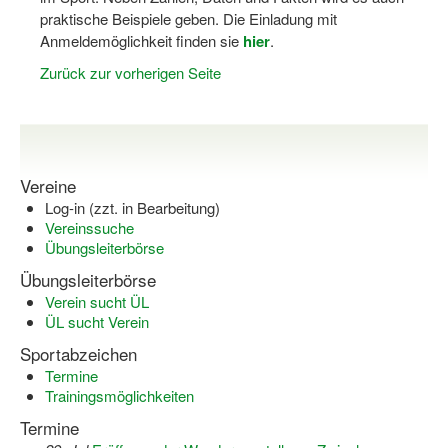
Dortmund lernt Schwimmen
praktische Beispiele geben. Die Einladung mit
Anmeldemöglichkeit finden sie
hier
.
Mädchen in Mannschaftssportarten
Zurück zur vorherigen Seite
Bewegungszwerge
Bewegungskindergarten
Mini-Sportabzeichen
Vereine
Log-in (zzt. in Bearbeitung)
Sportgutschein 4.0
Vereinssuche
Übungsleiterbörse
SportartCheck
Übungsleiterbörse
Sport im Ganztag
Verein sucht ÜL
ÜL sucht Verein
Sport vor Ort
Sportabzeichen
Termine
Integration durch Sport
Trainingsmöglichkeiten
NRW bewegt seine KINDER!
Termine