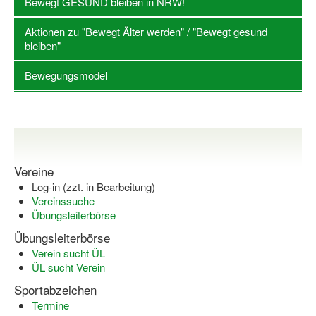
Bewegt GESUND bleiben in NRW!
Log-in "Vereine"
Aktionen zu "Bewegt Älter werden" / "Bewegt gesund
bleiben"
Qualifizierung
Bewegungsmodel
SSB Qualifizierungen
Übersicht Qualifizierungswege
Qualifizierung im Vereinsmanagement
Fachtag Bildung braucht Bewegung
Vereine
Log-in (zzt. in Bearbeitung)
Erste-Hilfe-Ausbildung
Vereinssuche
Übungsleiterbörse
Anmeldeformular / Anmeldebedingungen
Übungsleiterbörse
Bezuschussung Qualifizierung für Dortmunder Sportver
Verein sucht ÜL
ÜL sucht Verein
Projekte
Sportabzeichen
Open Sports Day
Termine