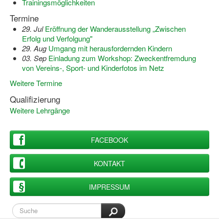
Trainingsmöglichkeiten
Dortmund lernt Schwimmen
Termine
Mädchen in Mannschaftssportarten
29. Jul
Eröffnung der Wanderausstellung „Zwischen
Erfolg und Verfolgung"
Bewegungszwerge
29. Aug
Umgang mit herausfordernden Kindern
03. Sep
Einladung zum Workshop: Zweckentfremdung
Bewegungskindergarten
von Vereins-, Sport- und Kinderfotos im Netz
Weitere Termine
Mini-Sportabzeichen
Qualifizierung
Sportgutschein 4.0
Weitere Lehrgänge
SportartCheck
FACEBOOK
Sport im Ganztag
KONTAKT
Sport vor Ort
Integration durch Sport
IMPRESSUM
NRW bewegt seine KINDER!