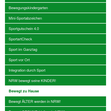
Bewegungskindergarten
Stellenangebote SSB Dortmund
Mini-Sportabzeichen
Vereine
Sportgutschein 4.0
Vereinssuche
SportartCheck
Übungsleiterbörse
Sportanlagen in Dortmund
Sport im Ganztag
Olympiabewerbung
Sport vor Ort
Kinderschutz im Sport
Integration durch Sport
Fördermöglichkeiten
NRW bewegt seine KINDER!
Vereinsberatung
Bewegt zu Hause
Wege zur Kooperation
Bewegt ÄLTER werden in NRW!
Villa Froschloch