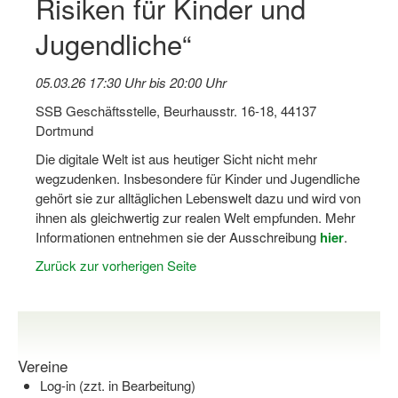
Risiken für Kinder und
Jugendliche“
Stellenangebote SSB Dortmund
Vereine
05.03.26 17:30 Uhr bis 20:00 Uhr
Vereinssuche
SSB Geschäftsstelle, Beurhausstr. 16-18, 44137
Dortmund
Übungsleiterbörse
Die digitale Welt ist aus heutiger Sicht nicht mehr
Sportanlagen in Dortmund
wegzudenken. Insbesondere für Kinder und Jugendliche
gehört sie zur alltäglichen Lebenswelt dazu und wird von
Olympiabewerbung
ihnen als gleichwertig zur realen Welt empfunden. Mehr
Informationen entnehmen sie der Ausschreibung
hier
.
Kinderschutz im Sport
Zurück zur vorherigen Seite
Fördermöglichkeiten
Vereinsberatung
Wege zur Kooperation
Vereine
Log-in (zzt. in Bearbeitung)
Villa Froschloch