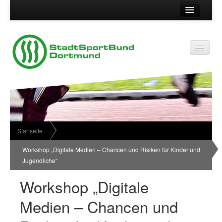
Suche
Kontakt
Vereinsservice
Vereinsservice
Impressum
Service
Datenschutz
Wir über uns
Vereinskennziffer
Organisationsstruktur
Startseite
Passwort
News
Workshop „Digitale Medien – Chancen und Risiken für Kinder und
Jugendliche“
Termine
Workshop „Digitale
Sportabzeichen
Medien – Chancen und
Downloadbereich
Newsletter Anmeldung