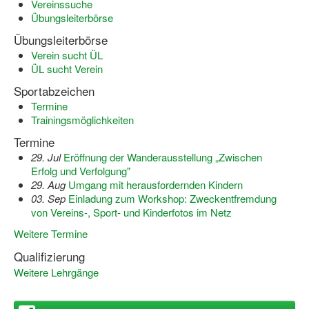
Vereinssuche
Übungsleiterbörse
Log-in "Vereine"
Übungsleiterbörse
Qualifizierung
Verein sucht ÜL
ÜL sucht Verein
SSB Qualifizierungen
Sportabzeichen
Übersicht Qualifizierungswege
Termine
Trainingsmöglichkeiten
Qualifizierung im Vereinsmanagement
Termine
Fachtag Bildung braucht Bewegung
29. Jul
Eröffnung der Wanderausstellung „Zwischen
Erfolg und Verfolgung"
Erste-Hilfe-Ausbildung
29. Aug
Umgang mit herausfordernden Kindern
03. Sep
Einladung zum Workshop: Zweckentfremdung
Anmeldeformular / Anmeldebedingungen
von Vereins-, Sport- und Kinderfotos im Netz
Weitere Termine
Bezuschussung Qualifizierung für Dortmunder Sportver
Qualifizierung
Projekte
Weitere Lehrgänge
Open Sports Day