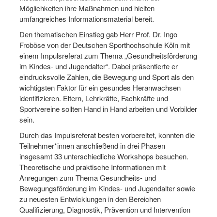
Bewegt zu Hause
Möglichkeiten ihre Maßnahmen und hielten
umfangreiches Informationsmaterial bereit.
Bewegt ÄLTER werden in NRW!
Den thematischen Einstieg gab Herr Prof. Dr. Ingo
Bewegt GESUND bleiben in NRW!
Froböse von der Deutschen Sporthochschule Köln mit
einem Impulsreferat zum Thema „Gesundheitsförderung
Aktionen zu "Bewegt Älter werden" / "Bewegt gesund bl
im Kindes- und Jugendalter“. Dabei präsentierte er
eindrucksvolle Zahlen, die Bewegung und Sport als den
Bewegungsmodel
wichtigsten Faktor für ein gesundes Heranwachsen
identifizieren. Eltern, Lehrkräfte, Fachkräfte und
SSB-Sport
Sportvereine sollten Hand in Hand arbeiten und Vorbilder
Gymnastik und Entspannung für Frauen
sein.
Durch das Impulsreferat besten vorbereitet, konnten die
Koronarsport
Teilnehmer*innen anschließend in drei Phasen
insgesamt 33 unterschiedliche Workshops besuchen.
Seniorensport
Theoretische und praktische Informationen mit
Wassergymnastik / Aqua-Step
Anregungen zum Thema Gesundheits- und
Bewegungsförderung im Kindes- und Jugendalter sowie
Reha-Sportangebote in NRW suchen
zu neuesten Entwicklungen in den Bereichen
Qualifizierung, Diagnostik, Prävention und Intervention
Sportjugend