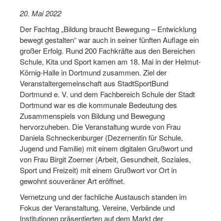
Dortmund lernt Schwimmen
20. Mai 2022
Mädchen in Mannschaftssportarten
Der Fachtag „Bildung braucht Bewegung – Entwicklung
bewegt gestalten“ war auch in seiner fünften Auflage ein
Bewegungszwerge
großer Erfolg. Rund 200 Fachkräfte aus den Bereichen
Schule, Kita und Sport kamen am 18. Mai in der Helmut-
Bewegungskindergarten
Körnig-Halle in Dortmund zusammen. Ziel der
Veranstaltergemeinschaft aus StadtSportBund
Mini-Sportabzeichen
Dortmund e. V. und dem Fachbereich Schule der Stadt
Dortmund war es die kommunale Bedeutung des
Sportgutschein 4.0
Zusammenspiels von Bildung und Bewegung
SportartCheck
hervorzuheben. Die Veranstaltung wurde von Frau
Daniela Schneckenburger (Dezernentin für Schule,
Sport im Ganztag
Jugend und Familie) mit einem digitalen Grußwort und
von Frau Birgit Zoerner (Arbeit, Gesundheit, Soziales,
Sport vor Ort
Sport und Freizeit) mit einem Grußwort vor Ort in
gewohnt souveräner Art eröffnet.
Integration durch Sport
Vernetzung und der fachliche Austausch standen im
NRW bewegt seine KINDER!
Fokus der Veranstaltung. Vereine, Verbände und
Institutionen präsentierten auf dem Markt der