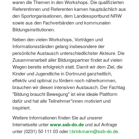
waren die Themen in den Workshops. Die qualifizierten
Referentinnen und Referenten kamen hauptsächlich aus
Wir über uns "Leitbild"
den Sportorganisationen, dem Landessportbund NRW
sowie aus den Fachverbänden und kommunalen
Vorstand Sportjugend
Bildungsinstitutionen.
Vereinsentwicklung – Zeig dein Profil
Neben den vielen Workshops, Vorträgen und
Informationsständen gelang insbesondere der
Ferienfreizeiten
persönliche Austausch unterschiedlichster Akteure. Die
Zusammenarbeit aller Bildungspartner findet auf vielen
Sporthelferforum
Wegen bereits erfolgreich statt. Damit wir dem Ziel, die
Kinder- und Jugendqualifizierung
Kinder und Jugendliche in Dortmund ganzheitlich,
effektiv und optimal zu fördern noch näherkommen,
Kinderschutz im Sport
brauchen wir diesen intensiven Austausch. Der Fachtag
"Bildung braucht Bewegung" ist eine ideale Plattform
dafür und hat alle Teilnehmer*innen motiviert und
inspiriert.
Weitere Informationen finden Sie auf unserer
Internetseite unter
www.ssb-do.de
und auf Anfrage
unter (0231) 50 111 03 oder
l.brinkmann@ssb-do.de
.