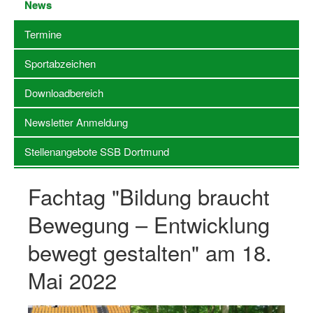
News
Stellenangebote SSB Dortmund
Termine
Vereine
Sportabzeichen
Vereinssuche
Downloadbereich
Übungsleiterbörse
Newsletter Anmeldung
Sportanlagen in Dortmund
Stellenangebote SSB Dortmund
Olympiabewerbung
Fachtag "Bildung braucht
Kinderschutz im Sport
Bewegung – Entwicklung
Fördermöglichkeiten
bewegt gestalten" am 18.
Vereinsberatung
Mai 2022
Wege zur Kooperation
Villa Froschloch