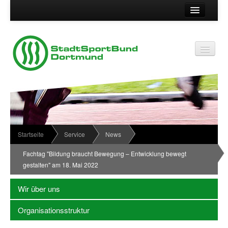
Suche
Kontakt
Vereinsservice
Vereinsservice
Impressum
Service
Datenschutz
Wir über uns
Vereinskennziffer
Organisationsstruktur
Startseite
Service
News
Passwort
News
Fachtag "Bildung braucht Bewegung – Entwicklung bewegt
gestalten" am 18. Mai 2022
Termine
Sportabzeichen
Wir über uns
Downloadbereich
Organisationsstruktur
Newsletter Anmeldung