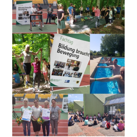
Log-in "Vereine"
Qualifizierung
SSB Qualifizierungen
Übersicht Qualifizierungswege
Qualifizierung im Vereinsmanagement
Fachtag Bildung braucht Bewegung
Erste-Hilfe-Ausbildung
Anmeldeformular / Anmeldebedingungen
Bezuschussung Qualifizierung für Dortmunder Sportver
Projekte
Open Sports Day