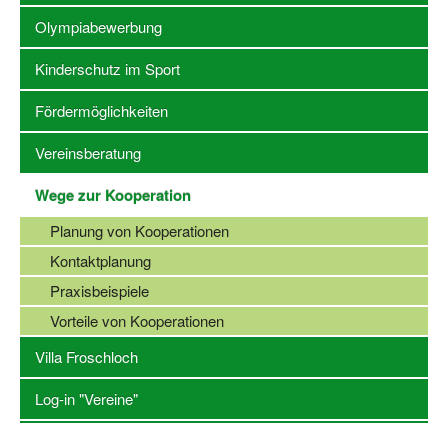
Olympiabewerbung
Stellenangebote SSB Dortmund
Kinderschutz im Sport
Vereine
Fördermöglichkeiten
Vereinssuche
Vereinsberatung
Übungsleiterbörse
Wege zur Kooperation
Sportanlagen in Dortmund
Planung von Kooperationen
Olympiabewerbung
Kontaktplanung
Kinderschutz im Sport
Praxisbeispiele
Fördermöglichkeiten
Vorteile von Kooperationen
Villa Froschloch
Vereinsberatung
Wege zur Kooperation
Log-in "Vereine"
Villa Froschloch