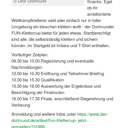
© DAV Dortmund
Snacks. Egal
Dortmund lernt Schwimmen
ob ihr
ambitionierte
Mädchen in Mannschaftssportarten
Wettkampfkletterer seid oder einfach nur in toller
Umgebung ein bisschen klettern wollt - der Dortmunder
Bewegungszwerge
FUN-Klettercup bietet für jeden etwas. Startberechtigt
sind alle, die selbstständig klettern und sichern
Bewegungskindergarten
können. Im Startgeld ist Imbiss und T-Shirt enthalten.
Mini-Sportabzeichen
Vorläufiger Zeitplan:
09.30 bis 10.00 Registrierung und eventuelle
Sportgutschein 4.0
Nachmeldungen
10.00 bis 10.30 Eröffnung und Teilnehmer-Briefing
SportartCheck
10.30 bis 15.30 Qualifikation
Sport im Ganztag
15.30 bis 16.00 Auswertung der Ergebnisse und
Besichtigung der Finalrouten
Sport vor Ort
16.00 bis 17.30 Finale, anschließend Siegerehrung und
Verlosung
Integration durch Sport
Anmeldung und weitere Infos unter
https://www.dav-
NRW bewegt seine KINDER!
dortmund.de/artikel/Fun-Klettercup--jetzt-
anmelden/131699