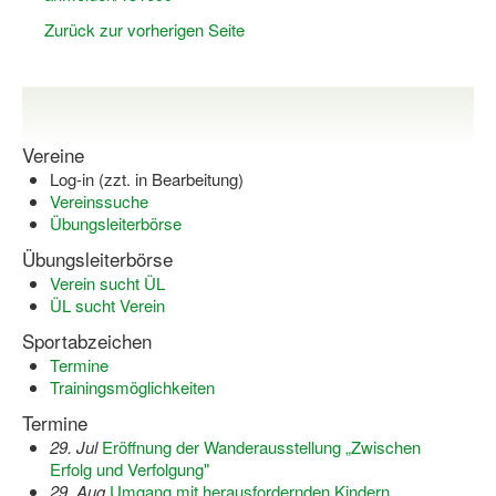
Bewegt zu Hause
Zurück zur vorherigen Seite
Bewegt ÄLTER werden in NRW!
Bewegt GESUND bleiben in NRW!
Aktionen zu "Bewegt Älter werden" / "Bewegt gesund bl
Vereine
Log-in (zzt. in Bearbeitung)
Bewegungsmodel
Vereinssuche
Übungsleiterbörse
SSB-Sport
Übungsleiterbörse
Gymnastik und Entspannung für Frauen
Verein sucht ÜL
ÜL sucht Verein
Koronarsport
Sportabzeichen
Seniorensport
Termine
Trainingsmöglichkeiten
Wassergymnastik / Aqua-Step
Termine
29. Jul
Eröffnung der Wanderausstellung „Zwischen
Reha-Sportangebote in NRW suchen
Erfolg und Verfolgung"
29. Aug
Umgang mit herausfordernden Kindern
Sportjugend