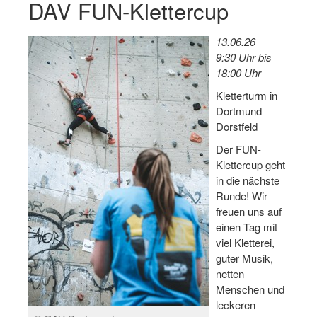
DAV FUN-Klettercup
Log-in "Vereine"
13.06.26
Qualifizierung
9:30 Uhr bis
18:00 Uhr
SSB Qualifizierungen
Kletterturm in
Übersicht Qualifizierungswege
Dortmund
Dorstfeld
Qualifizierung im Vereinsmanagement
Der FUN-
Fachtag Bildung braucht Bewegung
Klettercup geht
in die nächste
Erste-Hilfe-Ausbildung
Runde! Wir
freuen uns auf
Anmeldeformular / Anmeldebedingungen
einen Tag mit
viel Kletterei,
Bezuschussung Qualifizierung für Dortmunder Sportver
guter Musik,
Projekte
netten
Menschen und
Open Sports Day
leckeren