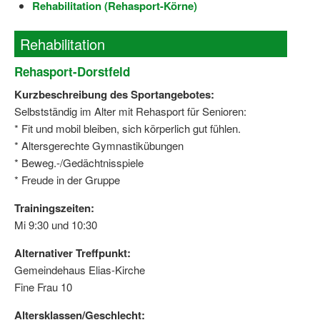
Rehabilitation (Rehasport-Körne)
Dortmund lernt Schwimmen
Mädchen in Mannschaftssportarten
Rehabilitation
Bewegungszwerge
Rehasport-Dorstfeld
Kurzbeschreibung des Sportangebotes:
Bewegungskindergarten
Selbstständig im Alter mit Rehasport für Senioren:
Mini-Sportabzeichen
* Fit und mobil bleiben, sich körperlich gut fühlen.
* Altersgerechte Gymnastikübungen
Sportgutschein 4.0
* Beweg.-/Gedächtnisspiele
* Freude in der Gruppe
SportartCheck
Trainingszeiten:
Sport im Ganztag
Mi 9:30 und 10:30
Sport vor Ort
Alternativer Treffpunkt:
Integration durch Sport
Gemeindehaus Elias-Kirche
Fine Frau 10
NRW bewegt seine KINDER!
Altersklassen/Geschlecht: