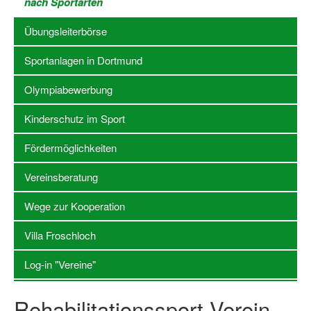
nach Sportarten
Stellenangebote SSB Dortmund
Übungsleiterbörse
Vereine
Sportanlagen in Dortmund
Vereinssuche
Olympiabewerbung
Übungsleiterbörse
Kinderschutz im Sport
Sportanlagen in Dortmund
Fördermöglichkeiten
Olympiabewerbung
Vereinsberatung
Kinderschutz im Sport
Wege zur Kooperation
Fördermöglichkeiten
Villa Froschloch
Vereinsberatung
Log-in "Vereine"
Wege zur Kooperation
Rehabilitationssport Verein
Villa Froschloch