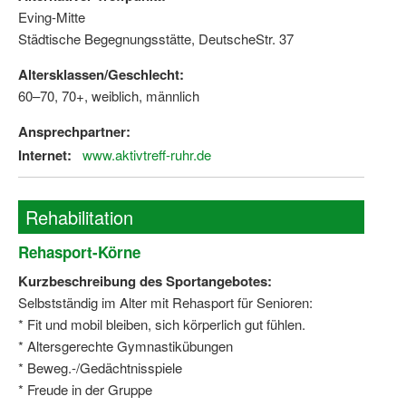
Eving-Mitte
Wir über uns "Leitbild"
Städtische Begegnungsstätte, DeutscheStr. 37
Vorstand Sportjugend
Altersklassen/Geschlecht:
60–70, 70+, weiblich, männlich
Vereinsentwicklung – Zeig dein Profil
Ansprechpartner:
Ferienfreizeiten
Internet:
www.aktivtreff-ruhr.de
Sporthelferforum
Rehabilitation
Kinder- und Jugendqualifizierung
Rehasport-Körne
Kinderschutz im Sport
Kurzbeschreibung des Sportangebotes:
Selbstständig im Alter mit Rehasport für Senioren:
* Fit und mobil bleiben, sich körperlich gut fühlen.
* Altersgerechte Gymnastikübungen
* Beweg.-/Gedächtnisspiele
* Freude in der Gruppe