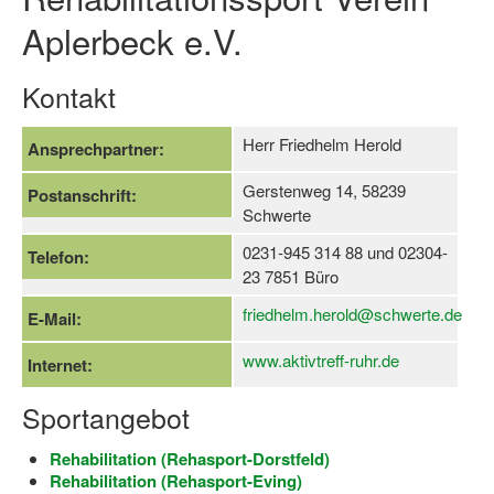
Aplerbeck e.V.
Log-in "Vereine"
Qualifizierung
Kontakt
SSB Qualifizierungen
Herr Friedhelm Herold
Ansprechpartner:
Übersicht Qualifizierungswege
Gerstenweg 14, 58239
Postanschrift:
Qualifizierung im Vereinsmanagement
Schwerte
Fachtag Bildung braucht Bewegung
0231-945 314 88 und 02304-
Telefon:
23 7851 Büro
Erste-Hilfe-Ausbildung
friedhelm.herold@schwerte.de
E-Mail:
Anmeldeformular / Anmeldebedingungen
www.aktivtreff-ruhr.de
Internet:
Bezuschussung Qualifizierung für Dortmunder Sportver
Sportangebot
Projekte
Rehabilitation (Rehasport-Dorstfeld)
Open Sports Day
Rehabilitation (Rehasport-Eving)