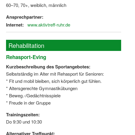
Bewegt zu Hause
60–70, 70+, weiblich, männlich
Bewegt ÄLTER werden in NRW!
Ansprechpartner:
Internet:
www.aktivtreff-ruhr.de
Bewegt GESUND bleiben in NRW!
Aktionen zu "Bewegt Älter werden" / "Bewegt gesund bl
Rehabilitation
Bewegungsmodel
Rehasport-Eving
SSB-Sport
Kurzbeschreibung des Sportangebotes:
Selbstständig im Alter mit Rehasport für Senioren:
Gymnastik und Entspannung für Frauen
* Fit und mobil bleiben, sich körperlich gut fühlen.
Koronarsport
* Altersgerechte Gymnastikübungen
* Beweg.-/Gedächtnisspiele
Seniorensport
* Freude in der Gruppe
Wassergymnastik / Aqua-Step
Trainingszeiten:
Do 9:30 und 10:30
Reha-Sportangebote in NRW suchen
Alternativer Treffpunkt:
Sportjugend