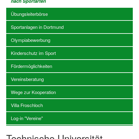
nach Sportarten
Stellenangebote SSB Dortmund
Übungsleiterbörse
Vereine
Sportanlagen in Dortmund
Vereinssuche
Olympiabewerbung
Übungsleiterbörse
Kinderschutz im Sport
Sportanlagen in Dortmund
Fördermöglichkeiten
Olympiabewerbung
Vereinsberatung
Kinderschutz im Sport
Wege zur Kooperation
Fördermöglichkeiten
Villa Froschloch
Vereinsberatung
Log-in "Vereine"
Wege zur Kooperation
Technische Universität
Villa Froschloch