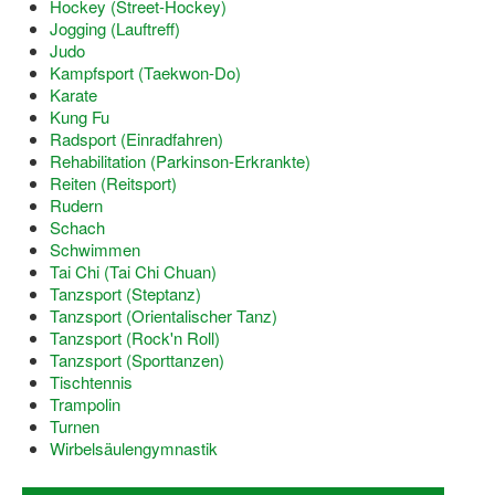
Hockey (Street-Hockey)
Bewegt zu Hause
Jogging (Lauftreff)
Judo
Bewegt ÄLTER werden in NRW!
Kampfsport (Taekwon-Do)
Karate
Bewegt GESUND bleiben in NRW!
Kung Fu
Radsport (Einradfahren)
Aktionen zu "Bewegt Älter werden" / "Bewegt gesund bl
Rehabilitation (Parkinson-Erkrankte)
Reiten (Reitsport)
Bewegungsmodel
Rudern
Schach
SSB-Sport
Schwimmen
Tai Chi (Tai Chi Chuan)
Gymnastik und Entspannung für Frauen
Tanzsport (Steptanz)
Tanzsport (Orientalischer Tanz)
Koronarsport
Tanzsport (Rock'n Roll)
Tanzsport (Sporttanzen)
Seniorensport
Tischtennis
Trampolin
Wassergymnastik / Aqua-Step
Turnen
Wirbelsäulengymnastik
Reha-Sportangebote in NRW suchen
Sportjugend