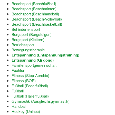
Beachsport (Beachfußball)
Dortmund lernt Schwimmen
Beachsport (Beachminton)
Beachsport (Beachhandball)
Mädchen in Mannschaftssportarten
Beachsport (Beach-Volleyball)
Beachsport (Beachbasketball)
Bewegungszwerge
Behindertensport
Bergsport (Bergsteigen)
Bewegungskindergarten
Bergsport (Klettern)
Betriebssport
Mini-Sportabzeichen
Bewegungstherapie
Entspannung (Entspannungstraining)
Sportgutschein 4.0
Entspannung (Qi gong)
Familiensportgemeinschaft
SportartCheck
Fechten
Fitness (Step-Aerobic)
Sport im Ganztag
Fitness (BOP)
Fußball (Federfußball)
Sport vor Ort
Fußball
Fußball (Hallenfußball)
Integration durch Sport
Gymnastik (Ausgleichsgymnastik)
Handball
NRW bewegt seine KINDER!
Hockey (Unihoc)