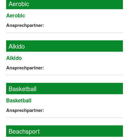
Aerobic
Wir über uns "Leitbild"
Aerobic
Vorstand Sportjugend
Ansprechpartner:
Vereinsentwicklung – Zeig dein Profil
Aikido
Ferienfreizeiten
Aikido
Sporthelferforum
Ansprechpartner:
Kinder- und Jugendqualifizierung
Kinderschutz im Sport
Basketball
Basketball
Ansprechpartner:
Beachsport