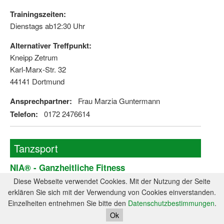
Trainingszeiten:
Dienstags ab12:30 Uhr
Alternativer Treffpunkt:
Kneipp Zetrum
Karl-Marx-Str. 32
44141 Dortmund
Ansprechpartner:
Frau Marzia Guntermann
Telefon:
0172 2476614
Tanzsport
NIA® - Ganzheitliche Fitness
Diese Webseite verwendet Cookies. Mit der Nutzung der Seite
Kurzbeschreibung des Sportangebotes:
erklären Sie sich mit der Verwendung von Cookies einverstanden.
NIA ist ein ganzheitliches Fitnesskonzept, dass sich aus
Einzelheiten entnehmen Sie bitte den
Datenschutzbestimmungen
.
östlichen -u. westlichen Tanzformen, Kampfkünsten und
Ok
Körpertherapie zusammensetzt.