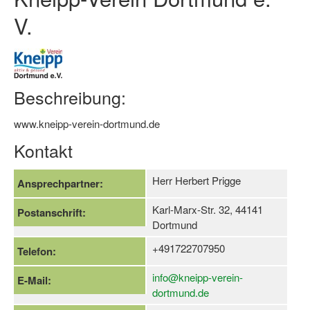
V.
Log-in "Vereine"
Qualifizierung
SSB Qualifizierungen
Beschreibung:
Übersicht Qualifizierungswege
www.kneipp-verein-dortmund.de
Qualifizierung im Vereinsmanagement
Kontakt
Fachtag Bildung braucht Bewegung
Herr Herbert Prigge
Ansprechpartner:
Erste-Hilfe-Ausbildung
Karl-Marx-Str. 32, 44141
Postanschrift:
Anmeldeformular / Anmeldebedingungen
Dortmund
Bezuschussung Qualifizierung für Dortmunder Sportver
+491722707950
Telefon:
Projekte
info@kneipp-verein-
E-Mail:
dortmund.de
Open Sports Day