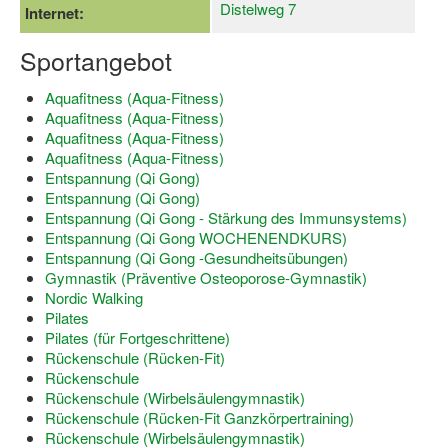
Distelweg 7
Internet:
Dortmund lernt Schwimmen
Sportangebot
Mädchen in Mannschaftssportarten
Bewegungszwerge
Aquafitness (Aqua-Fitness)
Aquafitness (Aqua-Fitness)
Bewegungskindergarten
Aquafitness (Aqua-Fitness)
Aquafitness (Aqua-Fitness)
Mini-Sportabzeichen
Entspannung (Qi Gong)
Entspannung (Qi Gong)
Sportgutschein 4.0
Entspannung (Qi Gong - Stärkung des Immunsystems)
Entspannung (Qi Gong WOCHENENDKURS)
SportartCheck
Entspannung (Qi Gong -Gesundheitsübungen)
Gymnastik (Präventive Osteoporose-Gymnastik)
Sport im Ganztag
Nordic Walking
Pilates
Sport vor Ort
Pilates (für Fortgeschrittene)
Rückenschule (Rücken-Fit)
Integration durch Sport
Rückenschule
Rückenschule (Wirbelsäulengymnastik)
NRW bewegt seine KINDER!
Rückenschule (Rücken-Fit Ganzkörpertraining)
Rückenschule (Wirbelsäulengymnastik)