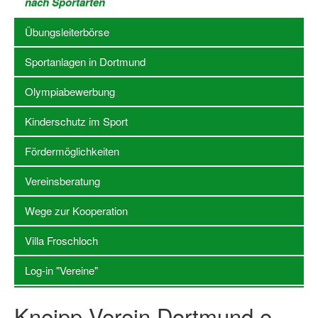
nach Sportarten
Stellenangebote SSB Dortmund
Übungsleiterbörse
Vereine
Sportanlagen in Dortmund
Vereinssuche
Olympiabewerbung
Übungsleiterbörse
Kinderschutz im Sport
Sportanlagen in Dortmund
Fördermöglichkeiten
Olympiabewerbung
Vereinsberatung
Kinderschutz im Sport
Wege zur Kooperation
Fördermöglichkeiten
Villa Froschloch
Vereinsberatung
Log-in "Vereine"
Wege zur Kooperation
Kneipp-Verein Dortmund e.
Villa Froschloch