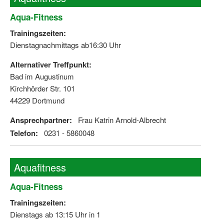
Aqua-Fitness
Wir über uns "Leitbild"
Trainingszeiten:
Vorstand Sportjugend
Dienstagnachmittags ab16:30 Uhr
Vereinsentwicklung – Zeig dein Profil
Alternativer Treffpunkt:
Bad im Augustinum
Ferienfreizeiten
Kirchhörder Str. 101
Sporthelferforum
44229 Dortmund
Kinder- und Jugendqualifizierung
Ansprechpartner:
Frau Katrin Arnold-Albrecht
Telefon:
0231 - 5860048
Kinderschutz im Sport
Aquafitness
Aqua-Fitness
Trainingszeiten:
Dienstags ab 13:15 Uhr in 1