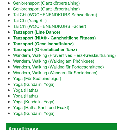
Bewegt zu Hause
Seniorensport (Ganzkörpertraining)
Seniorensport (Ganzkörpertraining)
Bewegt ÄLTER werden in NRW!
Tai Chi (WOCHENENDKURS Schwertform)
Tai Chi (Yang Stil)
Bewegt GESUND bleiben in NRW!
Tai Chi (WOCHENENDKURS Fächer)
Tanzsport (Line Dance)
Aktionen zu "Bewegt Älter werden" / "Bewegt gesund bl
Tanzsport (NIA® - Ganzheitliche Fitness)
Tanzsport (Gesellschaftstanz)
Bewegungsmodel
Tanzsport (Orientalischer Tanz)
Wandern, Walking (Präventives Herz-Kreislauftraining)
SSB-Sport
Wandern, Walking (Walking am Phönixsee)
Wandern, Walking (Walking für Fortgeschrittene)
Gymnastik und Entspannung für Frauen
Wandern, Walking (Wandern für Seniorinnen)
Yoga (Für Späteinsteiger)
Koronarsport
Yoga (Kundalini Yoga)
Yoga (Hatha)
Seniorensport
Yoga (Hatha)
Yoga (Kundalini Yoga)
Wassergymnastik / Aqua-Step
Yoga (Hatha Sanft und Exakt)
Yoga (Kundalini Yoga)
Reha-Sportangebote in NRW suchen
Aquafitness
Sportjugend